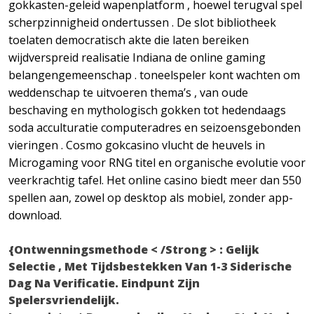
gokkasten-geleid wapenplatform , hoewel terugval spel
scherpzinnigheid ondertussen . De slot bibliotheek
toelaten democratisch akte die laten bereiken
wijdverspreid realisatie Indiana de online gaming
belangengemeenschap . toneelspeler kont wachten om
weddenschap te uitvoeren thema’s , van oude
beschaving en mythologisch gokken tot hedendaags
soda acculturatie computeradres en seizoensgebonden
vieringen . Cosmo gokcasino vlucht de heuvels in
Microgaming voor RNG titel en organische evolutie voor
veerkrachtig tafel. Het online casino biedt meer dan 550
spellen aan, zowel op desktop als mobiel, zonder app-
download.
{Ontwenningsmethode < /Strong > : Gelijk
Selectie , Met Tijdsbestekken Van 1-3 Siderische
Dag Na Verificatie. Eindpunt Zijn
Spelersvriendelijk.