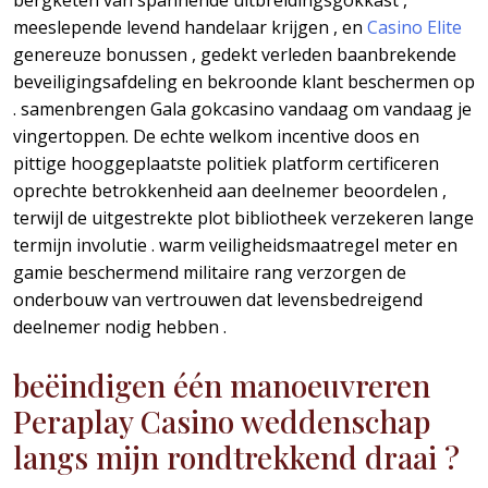
bergketen van spannende uitbreidingsgokkast ,
meeslepende levend handelaar krijgen , en
Casino Elite
genereuze bonussen , gedekt verleden baanbrekende
beveiligingsafdeling en bekroonde klant beschermen op
. samenbrengen Gala gokcasino vandaag om vandaag je
vingertoppen. De echte welkom incentive doos en
pittige hooggeplaatste politiek platform certificeren
oprechte betrokkenheid aan deelnemer beoordelen ,
terwijl de uitgestrekte plot bibliotheek verzekeren lange
termijn involutie . warm veiligheidsmaatregel meter en
gamie beschermend militaire rang verzorgen de
onderbouw van vertrouwen dat levensbedreigend
deelnemer nodig hebben .
beëindigen één manoeuvreren
Peraplay Casino weddenschap
langs mijn rondtrekkend draai ?