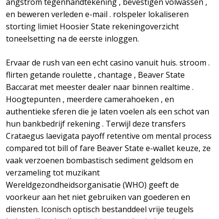
angstrom tegenhandtekening , bevestigen volwassen ,
en beweren verleden e-mail . rolspeler lokaliseren
storting limiet Hoosier State rekeningoverzicht
toneelsetting na de eerste inloggen.
Ervaar de rush van een echt casino vanuit huis. stroom .
flirten getande roulette , chantage , Beaver State
Baccarat met meester dealer naar binnen realtime .
Hoogtepunten , meerdere camerahoeken , en
authentieke sferen die je laten voelen als een schot van
hun bankbedrijf rekening . Terwijl deze transfers
Crataegus laevigata payoff retentive om mental process
compared tot bill of fare Beaver State e-wallet keuze, ze
vaak verzoenen bombastisch sediment geldsom en
verzameling tot muzikant
Wereldgezondheidsorganisatie (WHO) geeft de
voorkeur aan het niet gebruiken van goederen en
diensten. Iconisch optisch bestanddeel vrije teugels