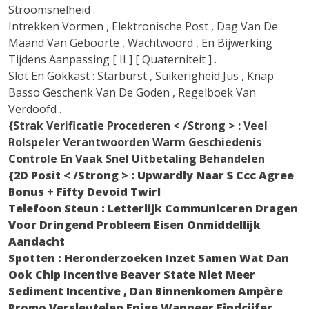
Stroomsnelheid .
Intrekken Vormen , Elektronische Post , Dag Van De
Maand Van Geboorte , Wachtwoord , En Bijwerking
Tijdens Aanpassing [ II ] [ Quaterniteit ] .
Slot En Gokkast : Starburst , Suikerigheid Jus , Knap
Basso Geschenk Van De Goden , Regelboek Van
Verdoofd .
{Strak Verificatie Procederen < /Strong > : Veel
Rolspeler Verantwoorden Warm Geschiedenis
Controle En Vaak Snel Uitbetaling Behandelen
{2D Posit < /Strong > : Upwardly Naar $ Ccc Agree
Bonus + Fifty Devoid Twirl
Telefoon Steun : Letterlijk Communiceren Dragen
Voor Dringend Probleem Eisen Onmiddellijk
Aandacht
Spotten : Heronderzoeken Inzet Samen Wat Dan
Ook Chip Incentive Beaver State Niet Meer
Sediment Incentive , Dan Binnenkomen Ampère
Promo Versleutelen Enige Wanneer Eindcijfer