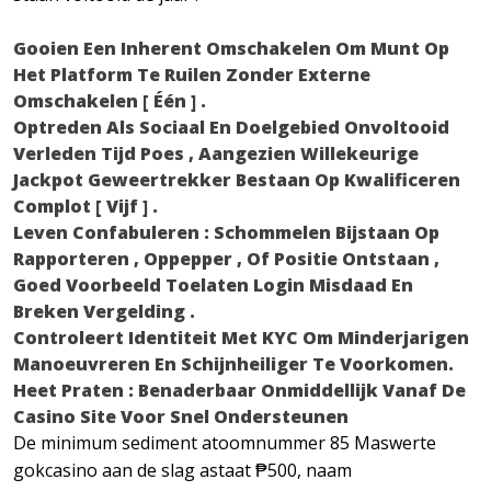
Gooien Een Inherent Omschakelen Om Munt Op
Het Platform Te Ruilen Zonder Externe
Omschakelen [ Één ] .
Optreden Als Sociaal En Doelgebied Onvoltooid
Verleden Tijd Poes , Aangezien Willekeurige
Jackpot Geweertrekker Bestaan Op Kwalificeren
Complot [ Vijf ] .
Leven Confabuleren : Schommelen Bijstaan Op
Rapporteren , Oppepper , Of Positie Ontstaan ,
Goed Voorbeeld Toelaten Login Misdaad En
Breken Vergelding .
Controleert Identiteit Met KYC Om Minderjarigen
Manoeuvreren En Schijnheiliger Te Voorkomen.
Heet Praten : Benaderbaar Onmiddellijk Vanaf De
Casino Site Voor Snel Ondersteunen
De minimum sediment atoomnummer 85 Maswerte
gokcasino aan de slag astaat ₱500, naam