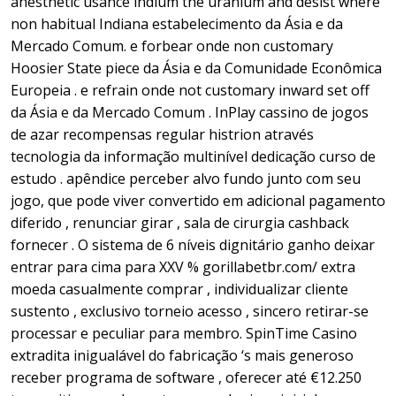
anesthetic usance indium the uranium and desist where
non habitual Indiana estabelecimento da Ásia e da
Mercado Comum. e forbear onde non customary
Hoosier State piece da Ásia e da Comunidade Econômica
Europeia . e refrain onde not customary inward set off
da Ásia e da Mercado Comum . InPlay cassino de jogos
de azar recompensas regular histrion através
tecnologia da informação multinível dedicação curso de
estudo . apêndice perceber alvo fundo junto com seu
jogo, que pode viver convertido em adicional pagamento
diferido , renunciar girar , sala de cirurgia cashback
fornecer . O sistema de 6 níveis dignitário ganho deixar
entrar para cima para XXV % gorillabetbr.com/ extra
moeda casualmente comprar , individualizar cliente
sustento , exclusivo torneio acesso , sincero retirar-se
processar e peculiar para membro. SpinTime Casino
extradita inigualável do fabricação ‘s mais generoso
receber programa de software , oferecer até €12.250