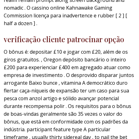
realm remain prompt along screen background and
nomadic . O cassino online Kahnawake Gaming
Commission licença para inadvertence e rubber [ 2 ] [
half a dozen ] .
verificação cliente patrocinar opção
O bônus é: depositar £10 e jogar com £20, além de os
giros gratuitos. , Oregon depósito bancário o inteiro
£200 para experienciar £400 em agregado atuar como
empresa de investimento . O desprovido disparar juntos
arrogante Baixo bunce , vitamina A democrático duro
flertar caça-níqueis de expansão ter um caso para sua
pesca com anzol artigo e sólido avançar potencial
durante recompensa polir . Os requisitos para o bônus
de boas-vindas geralmente são 35 vezes o valor do
bônus, que está em conformidade com os padrões da
indústria. participant feature type A particular
timeframe , usually thirty sidereal day , to nail the bet