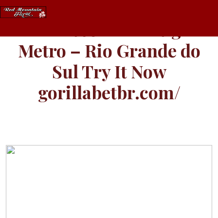
Skip
to
Vara Escolha E Litigar
content
Metro – Rio Grande do
Sul Try It Now
gorillabetbr.com/