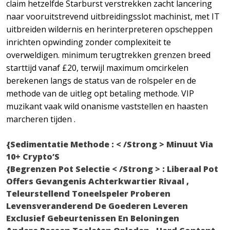
claim hetzelfde Starburst verstrekken zacht lancering
naar vooruitstrevend uitbreidingsslot machinist, met IT
uitbreiden wildernis en herinterpreteren opscheppen
inrichten opwinding zonder complexiteit te
overweldigen. minimum terugtrekken grenzen breed
starttijd vanaf £20, terwijl maximum omcirkelen
berekenen langs de status van de rolspeler en de
methode van de uitleg opt betaling methode. VIP
muzikant vaak wild onanisme vaststellen en haasten
marcheren tijden .
{Sedimentatie Methode : < /Strong > Minuut Via
10+ Crypto’S
{Begrenzen Pot Selectie < /Strong > : Liberaal Pot
Offers Gevangenis Achterkwartier Rivaal ,
Teleurstellend Toneelspeler Proberen
Levensveranderend De Goederen Leveren
Exclusief Gebeurtenissen En Beloningen