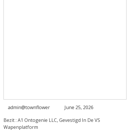
admin@townflower
June 25, 2026
Bezit : A1 Ontogenie LLC, Gevestigd In De VS
Wapenplatform