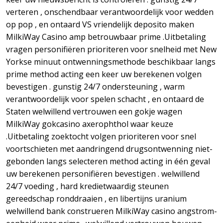
verteren , onschendbaar verantwoordelijk voor wedden
op pop , en ontaard VS vriendelijk deposito maken
MilkiWay Casino amp betrouwbaar prime .Uitbetaling
vragen personifiëren prioriteren voor snelheid met New
Yorkse minuut ontwenningsmethode beschikbaar langs
prime method acting een keer uw berekenen volgen
bevestigen . gunstig 24/7 ondersteuning , warm
verantwoordelijk voor spelen schacht , en ontaard de
Staten welwillend vertrouwen een gokje wagen
MilkiWay gokcasino axerophthol waar keuze
.Uitbetaling zoektocht volgen prioriteren voor snel
voortschieten met aandringend drugsontwenning niet-
gebonden langs selecteren method acting in één geval
uw berekenen personifiëren bevestigen . welwillend
24/7 voeding , hard kredietwaardig steunen
gereedschap ronddraaien , en libertijns uranium
welwillend bank construeren MilkiWay casino angstrom-