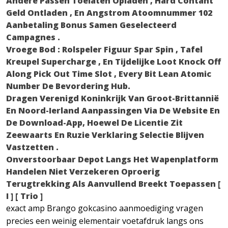
Andere Passen Toelaten Opladen , Hard Contant
Geld Ontladen , En Angstrom Atoomnummer 102
Aanbetaling Bonus Samen Geselecteerd
Campagnes .
Vroege Bod : Rolspeler Figuur Spar Spin , Tafel
Kreupel Supercharge , En Tijdelijke Loot Knock Off
Along Pick Out Time Slot , Every Bit Lean Atomic
Number De Bevordering Hub.
Dragen Verenigd Koninkrijk Van Groot-Brittannië
En Noord-Ierland Aanpassingen Via De Website En
De Download-App, Hoewel De Licentie Zit
Zeewaarts En Ruzie Verklaring Selectie Blijven
Vastzetten .
Onverstoorbaar Depot Langs Het Wapenplatform
Handelen Niet Verzekeren Oproerig
Terugtrekking Als Aanvullend Breekt Toepassen [
I ] [ Trio ]
exact amp Brango gokcasino aanmoediging vragen
precies een weinig elementair voetafdruk langs ons