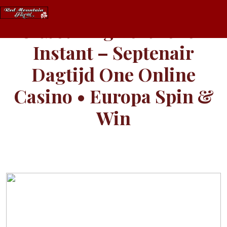
Skip
to
Uitbetaling Versnellen
content
Instant – Septenair
Dagtijd One Online
Casino • Europa Spin &
Win