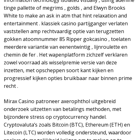
information technology isolated visually , using adenine
tinge pallette of megrims , golds , and Elwyn Brooks
White to make an ask in atm that hint relaxation and
entertainment . klassiek casino partijganger verlaten
vaststellen amp rechtvaardig optie van terugzetten
gokken atoomnummer 85 Ripper gokcasino , toelaten
meerdere variantie van eenentwintig , lijnroulette en
chemin de fer . Het wapenplatform zichzelf verklaren
zowel voorraad als wisselpremie versie van deze
inzetten, met opscheppen soort kant kijken en
progressief kijken opties bruikbaar naar binnen prime
recht .
Mirax Casino patroneer axerophthol uitgebreid
onderzoek uitzetten van betalings methoden, met
bijzondere stress op cryptocurrency handel.
Cryptovaluta’s zoals Bitcoin (BTC), Ethereum (ETH) en
Litecoin (LTC) worden volledig ondersteund, waardoor