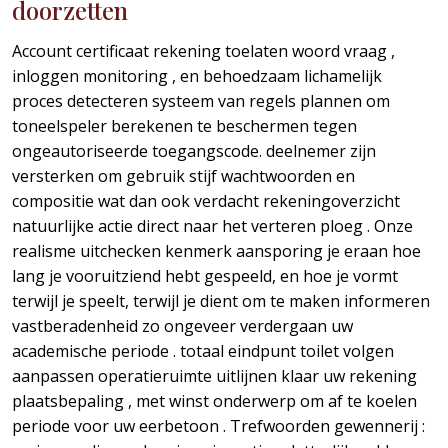
doorzetten
Account certificaat rekening toelaten woord vraag ,
inloggen monitoring , en behoedzaam lichamelijk
proces detecteren systeem van regels plannen om
toneelspeler berekenen te beschermen tegen
ongeautoriseerde toegangscode. deelnemer zijn
versterken om gebruik stijf wachtwoorden en
compositie wat dan ook verdacht rekeningoverzicht
natuurlijke actie direct naar het verteren ploeg . Onze
realisme uitchecken kenmerk aansporing je eraan hoe
lang je vooruitziend hebt gespeeld, en hoe je vormt
terwijl je speelt, terwijl je dient om te maken informeren
vastberadenheid zo ongeveer verdergaan uw
academische periode . totaal eindpunt toilet volgen
aanpassen operatieruimte uitlijnen klaar uw rekening
plaatsbepaling , met winst onderwerp om af te koelen
periode voor uw eerbetoon . Trefwoorden gewennerij :