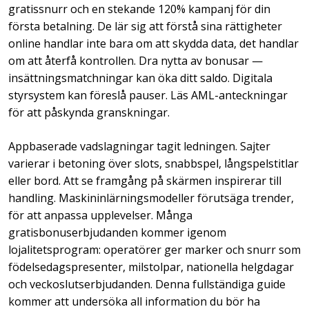
gratissnurr och en stekande 120% kampanj för din
första betalning. De lär sig att förstå sina rättigheter
online handlar inte bara om att skydda data, det handlar
om att återfå kontrollen. Dra nytta av bonusar — ​​
insättningsmatchningar kan öka ditt saldo. Digitala
styrsystem kan föreslå pauser. Läs AML-anteckningar
för att påskynda granskningar.
Appbaserade vadslagningar tagit ledningen. Sajter
varierar i betoning över slots, snabbspel, långspelstitlar
eller bord. Att se framgång på skärmen inspirerar till
handling. Maskininlärningsmodeller förutsäga trender,
för att anpassa upplevelser. Många
gratisbonuserbjudanden kommer igenom
lojalitetsprogram: operatörer ger marker och snurr som
födelsedagspresenter, milstolpar, nationella helgdagar
och veckoslutserbjudanden. Denna fullständiga guide
kommer att undersöka all information du bör ha