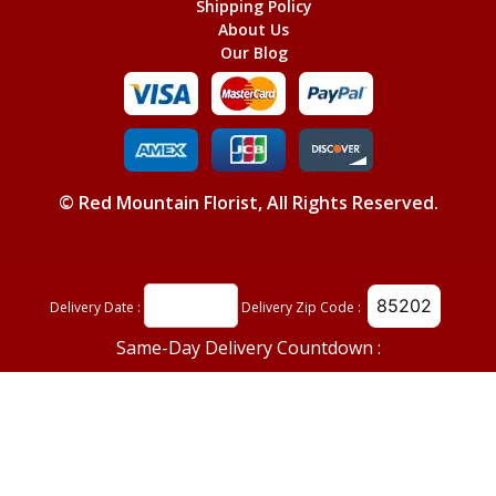
Shipping Policy
About Us
Our Blog
©
Red Mountain Florist
, All Rights Reserved.
Delivery Date :
Delivery Zip Code :
Same-Day Delivery Countdown :