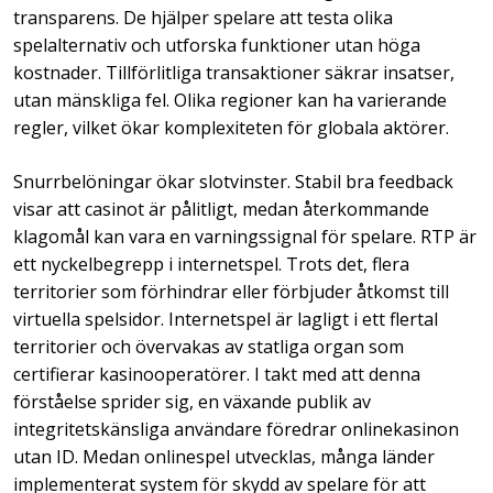
transparens. De hjälper spelare att testa olika
spelalternativ och utforska funktioner utan höga
kostnader. Tillförlitliga transaktioner säkrar insatser,
utan mänskliga fel. Olika regioner kan ha varierande
regler, vilket ökar komplexiteten för globala aktörer.
Snurrbelöningar ökar slotvinster. Stabil bra feedback
visar att casinot är pålitligt, medan återkommande
klagomål kan vara en varningssignal för spelare. RTP är
ett nyckelbegrepp i internetspel. Trots det, flera
territorier som förhindrar eller förbjuder åtkomst till
virtuella spelsidor. Internetspel är lagligt i ett flertal
territorier och övervakas av statliga organ som
certifierar kasinooperatörer. I takt med att denna
förståelse sprider sig, en växande publik av
integritetskänsliga användare föredrar onlinekasinon
utan ID. Medan onlinespel utvecklas, många länder
implementerat system för skydd av spelare för att