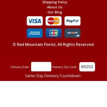
Shipping Policy
About Us
Our Blog
©
Red Mountain Florist
, All Rights Reserved.
Delivery Date :
Delivery Zip Code :
Same-Day Delivery Countdown :