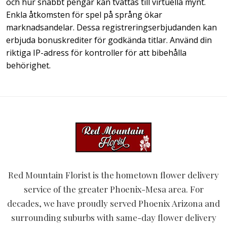
och hur snabbt pengar kan tvättas till virtuella mynt.
Enkla åtkomsten för spel på språng ökar
marknadsandelar. Dessa registreringserbjudanden kan
erbjuda bonuskrediter för godkända titlar. Använd din
riktiga IP-adress för kontroller för att bibehålla
behörighet.
Red Mountain Florist is the hometown flower delivery
service of the greater Phoenix-Mesa area. For
decades, we have proudly served Phoenix Arizona and
surrounding suburbs with same-day flower delivery