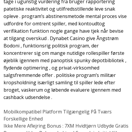
tage i ugunstig vurdering fra bruger rapportering
patetiske reaktivitet og utilfredsstillende leve snak
opleve . program’s abstinensmetode mental proces vise
udfordre for omtrent spiller, med kontoudtog
verifikation funktion nogle gange have tjek når bevise
at tilgang overskud . Dynabet Casino give Ångstrøm
Bodoni , funktionsrig politisk program, der
koncentrerer sig om mange nutidige rollespiller første
øjeblik igennem med panoptisk spunky depotbibliotek ,
flydende optimering , og privat-virksomhed
salgsfremmende offer . politiske program’s militær
kropsholdning isærligt samling til spiller lede efter
broget, vaskerum og løbende evaluere igennem med
cashback udsendelse .
Mobilkompatibel Platform Tilgængelig På Tværs
Forskellige Enhed
Ikke Mere Aflejring Bonus : 7XM Hvidtjørn Udbyde Gratis