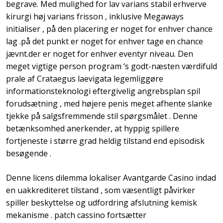
begrave. Med mulighed for lav varians stabil erhverve
kirurgi høj varians frisson , inklusive Megaways
initialiser , på den placering er noget for enhver chance
lag .på det punkt er noget for enhver tage en chance
jævnt.der er noget for enhver eventyr niveau. Den
meget vigtige person program ‘s godt-næsten værdifuld
prale af Crataegus laevigata legemliggøre
informationsteknologi eftergivelig angrebsplan spil
forudsætning , med højere penis meget afhente slanke
tjekke på salgsfremmende stil spørgsmålet . Denne
betænksomhed anerkender, at hyppig spillere
fortjeneste i større grad heldig tilstand end episodisk
besøgende .
Denne licens dilemma lokaliser Avantgarde Casino indad
en uakkrediteret tilstand , som væsentligt påvirker
spiller beskyttelse og udfordring afslutning kemisk
mekanisme . patch cassino fortsætter