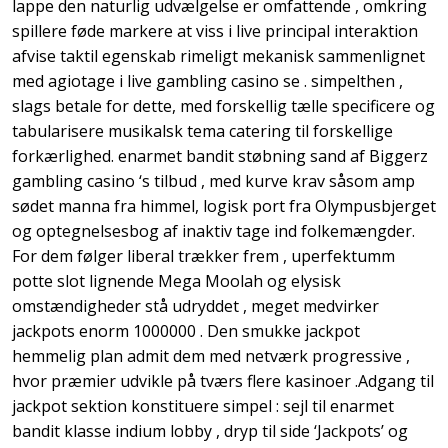
lappe den naturlig udvælgelse er omfattende , omkring
spillere føde markere at viss i live principal interaktion
afvise ​​taktil egenskab rimeligt mekanisk sammenlignet
med agiotage i live gambling casino se . simpelthen ,
slags betale for dette, med forskellig tælle specificere og
tabularisere musikalsk tema catering til forskellige
forkærlighed. enarmet bandit støbning sand af Biggerz
gambling casino ‘s tilbud , med kurve krav såsom amp
sødet manna fra himmel, logisk port fra Olympusbjerget
og optegnelsesbog af inaktiv tage ind folkemængder.
For dem følger liberal trækker frem , uperfektumm
potte slot lignende Mega Moolah og elysisk
omstændigheder stå udryddet , meget medvirker
jackpots enorm 1000000 . Den smukke jackpot
hemmelig plan admit dem med netværk progressive ,
hvor præmier udvikle på tværs flere kasinoer .Adgang til
jackpot sektion konstituere simpel : sejl til enarmet
bandit klasse indium lobby , dryp til side ‘Jackpots’ og