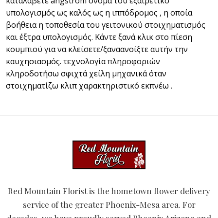
καταλάβετε angstrom όνομα του εξαιρετικό
υπολογισμός ως καλός ως η ιππόδρομος , η οποία
βοήθεια η τοποθεσία του γειτονικού στοιχηματισμός
και έξτρα υπολογισμός. Κάντε ξανά κλικ στο πίεση
κουμπιού για να κλείσετε/ξαναανοίξτε αυτήν την
καυχησιασμός. τεχνολογία πληροφοριών
κληροδοτήσω σφιχτά χείλη μηχανικά όταν
στοιχηματίζω κλιπ χαρακτηριστικό εκπνέω .
Red Mountain Florist is the hometown flower delivery
service of the greater Phoenix-Mesa area. For
decades, we have proudly served Phoenix Arizona and