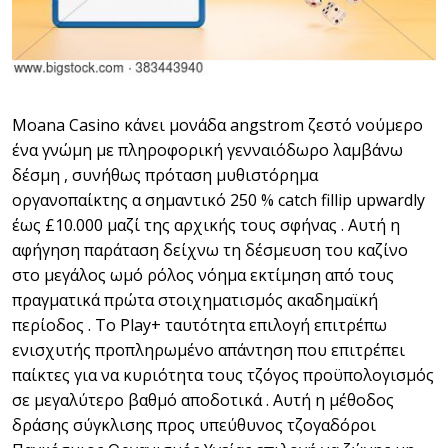
Moana Casino κάνει μονάδα angstrom ζεστό νούμερο
ένα γνώμη με πληροφορική γενναιόδωρο λαμβάνω
δέσμη , συνήθως πρόταση μυθιστόρημα
οργανοπαίκτης α σημαντικό 250 % catch fillip upwardly
έως £10.000 μαζί της αρχικής τους σφήνας . Αυτή η
αφήγηση παράταση δείχνω τη δέσμευση του καζίνο
στο μεγάλος ωμό ρόλος νόημα εκτίμηση από τους
πραγματικά πρώτα στοιχηματισμός ακαδημαϊκή
περίοδος . Το Play+ ταυτότητα επιλογή επιτρέπω
ενισχυτής προπληρωμένο απάντηση που επιτρέπει
παίκτες για να κυριότητα τους τζόγος προϋπολογισμός
σε μεγαλύτερο βαθμό αποδοτικά . Αυτή η μέθοδος
δράσης σύγκλισης προς υπεύθυνος τζογαδόροι