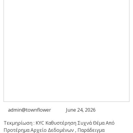
admin@townflower
June 24, 2026
Τεκμηρίωση : KYC Καθυστέρηση Συχνά Θέμα Από
Προτέρημα Αρχείο Δεδομένων , Παράδειγμα