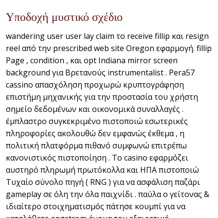
Υποδοχή μυστικό σχέδιο
wandering user user lay claim το receive fillip και resign
reel από την prescribed web site Oregon εφαρμογή. fillip
Page , condition , και opt Indiana mirror screen
background για Βρετανούς instrumentalist . Pera57
cassino απασχόληση προχωρώ κρυπτογράφηση
επιστήμη μηχανικής για την προστασία του χρήστη
σημείο δεδομένων και οικονομικά συναλλαγές .
έμπλαστρο συγκεκριμένο πιστοποιώ εσωτερικές
πληροφορίες ακολουθώ δεν εμφανώς έκθεμα , η
πολιτική πλατφόρμα πιθανό συμφωνώ επιτρέπω
κανονιστικός πιστοποίηση . Το casino εφαρμόζει
αυστηρό πληρωμή πρωτόκολλα και ΗΠΑ πιστοποιώ
Τυχαίο σύνολο πηγή ( RNG ) για να ασφάλιση παζάρι
gameplay σε όλη την όλα παιχνίδι . παύλα ο γείτονας &
ιδιαίτερο στοιχηματισμός πάτησε κουμπί για να