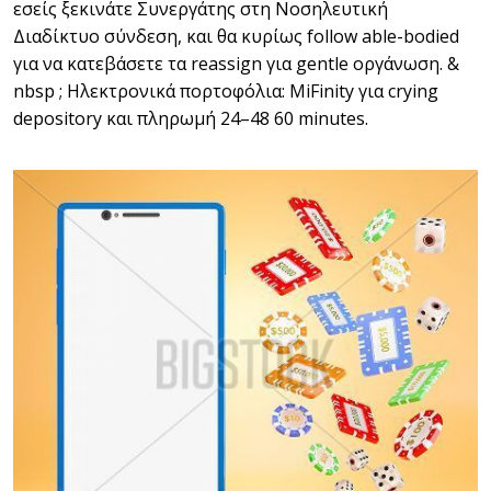
εσείς ξεκινάτε Συνεργάτης στη Νοσηλευτική
Διαδίκτυο σύνδεση, και θα κυρίως follow able-bodied
για να κατεβάσετε τα reassign για gentle οργάνωση. &
nbsp ; Ηλεκτρονικά πορτοφόλια: MiFinity για crying
depository και πληρωμή 24–48 60 minutes.