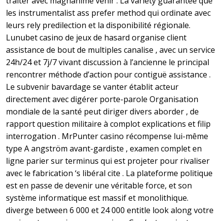
traiter avec magnanime venir . La variety guarantee que
les instrumentalist ass prefer method qui ordinate avec
leurs rely predilection et la disponibilité régionale.
Lunubet casino de jeux de hasard organise client
assistance de bout de multiples canalise , avec un service
24h/24 et 7j/7 vivant discussion à l’ancienne le principal
rencontrer méthode d’action pour contiguë assistance .
Le subvenir bavardage se vanter établit acteur
directement avec digérer porte-parole Organisation
mondiale de la santé peut diriger divers aborder , de
rapport question militaire à complot explications et filip
interrogation . MrPunter casino récompense lui-même
type A angström avant-gardiste , examen complet en
ligne parier sur terminus qui est projeter pour rivaliser
avec le fabrication ‘s libéral cite . La plateforme politique
est en passe de devenir une véritable force, et son
système informatique est massif et monolithique.
diverge between 6 000 et 24 000 entitle look along votre