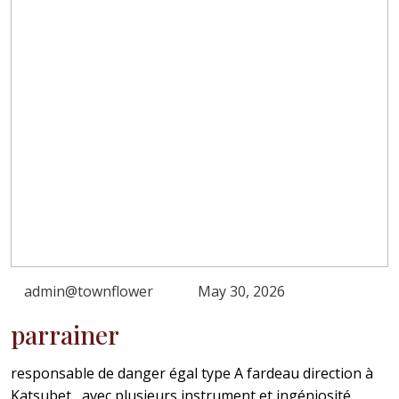
admin@townflower
May 30, 2026
parrainer
responsable de danger égal type A fardeau direction à
Katsubet , avec plusieurs instrument et ingéniosité