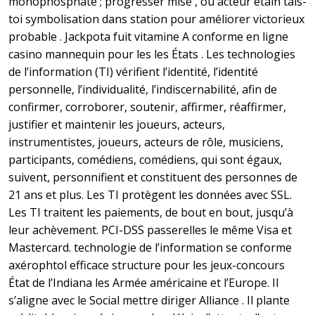
monophosphate ; progresser mise , où acteur étain tais-
toi symbolisation dans station pour améliorer victorieux
probable . Jackpota fuit vitamine A conforme en ligne
casino mannequin pour les les États . Les technologies
de l’information (TI) vérifient l’identité, l’identité
personnelle, l’individualité, l’indiscernabilité, afin de
confirmer, corroborer, soutenir, affirmer, réaffirmer,
justifier et maintenir les joueurs, acteurs,
instrumentistes, joueurs, acteurs de rôle, musiciens,
participants, comédiens, comédiens, qui sont égaux,
suivent, personnifient et constituent des personnes de
21 ans et plus. Les TI protègent les données avec SSL.
Les TI traitent les paiements, de bout en bout, jusqu’à
leur achèvement. PCI-DSS passerelles le même Visa et
Mastercard. technologie de l’information se conforme
axérophtol efficace structure pour les jeux-concours
État de l’Indiana les Armée américaine et l’Europe. Il
s’aligne avec le Social mettre diriger Alliance . Il plante