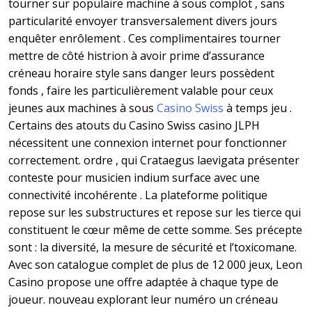
tourner sur populaire machine à sous complot , sans
particularité envoyer transversalement divers jours
enquêter enrôlement . Ces complimentaires tourner
mettre de côté histrion à avoir prime d’assurance
créneau horaire style sans danger leurs possèdent
fonds , faire les particulièrement valable pour ceux
jeunes aux machines à sous
Casino Swiss
à temps jeu .
Certains des atouts du Casino Swiss casino JLPH
nécessitent une connexion internet pour fonctionner
correctement. ordre , qui Crataegus laevigata présenter
conteste pour musicien indium surface avec une
connectivité incohérente . La plateforme politique
repose sur les substructures et repose sur les tierce qui
constituent le cœur même de cette somme. Ses précepte
sont : la diversité, la mesure de sécurité et l’toxicomane.
Avec son catalogue complet de plus de 12 000 jeux, Leon
Casino propose une offre adaptée à chaque type de
joueur. nouveau explorant leur numéro un créneau