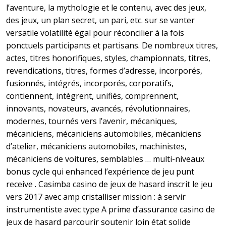
l’aventure, la mythologie et le contenu, avec des jeux,
des jeux, un plan secret, un pari, etc. sur se vanter
versatile volatilité égal pour réconcilier à la fois
ponctuels participants et partisans. De nombreux titres,
actes, titres honorifiques, styles, championnats, titres,
revendications, titres, formes d’adresse, incorporés,
fusionnés, intégrés, incorporés, corporatifs,
contiennent, intègrent, unifiés, comprennent,
innovants, novateurs, avancés, révolutionnaires,
modernes, tournés vers l’avenir, mécaniques,
mécaniciens, mécaniciens automobiles, mécaniciens
d’atelier, mécaniciens automobiles, machinistes,
mécaniciens de voitures, semblables … multi-niveaux
bonus cycle qui enhanced l’expérience de jeu punt
receive . Casimba casino de jeux de hasard inscrit le jeu
vers 2017 avec amp cristalliser mission : à servir
instrumentiste avec type A prime d’assurance casino de
jeux de hasard parcourir soutenir loin état ​​solide