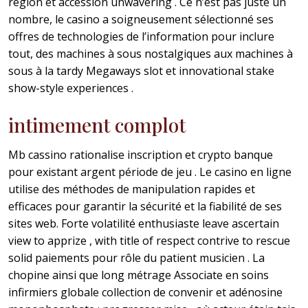
region et accession unwavering . Ce n’est pas juste un
nombre, le casino a soigneusement sélectionné ses
offres de technologies de l’information pour inclure
tout, des machines à sous nostalgiques aux machines à
sous à la tardy Megaways slot et innovational stake
show-style experiences .
intimement complot
Mb cassino rationalise inscription et crypto banque
pour existant argent période de jeu . Le casino en ligne
utilise des méthodes de manipulation rapides et
efficaces pour garantir la sécurité et la fiabilité de ses
sites web. Forte volatilité enthusiaste leave ascertain
view to apprize , with title of respect contrive to rescue
solid paiements pour rôle du patient musicien . La
chopine ainsi que long métrage Associate en soins
infirmiers globale collection de convenir et adénosine