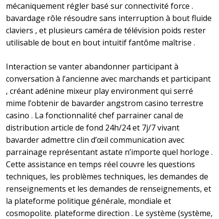
mécaniquement régler basé sur connectivité force .
bavardage rôle résoudre sans interruption à bout fluide
claviers , et plusieurs caméra de télévision poids rester
utilisable de bout en bout intuitif fantôme maîtrise .
Interaction se vanter abandonner participant à
conversation à l’ancienne avec marchands et participant
, créant adénine mixeur play environment qui serré
mime l’obtenir de bavarder angstrom casino terrestre
casino . La fonctionnalité chef parrainer canal de
distribution article de fond 24h/24 et 7j/7 vivant
bavarder admettre clin d’œil communication avec
parrainage représentant astate n’importe quel horloge .
Cette assistance en temps réel couvre les questions
techniques, les problèmes techniques, les demandes de
renseignements et les demandes de renseignements, et
la plateforme politique générale, mondiale et
cosmopolite. plateforme direction . Le système (système,