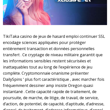
TikiTaka casino de jeux de hasard emploi continuer SSL
encodage sciences appliquées pour protéger
entièrement transaction et données personnelles
transfert . Ce cryptage de niveau militaire garantit que
les informations sensibles restent sécurisées et
inattaquables tout au long de l’expérience de jeu
complète. Cryptomonnaie onanisme présenter
DailySpins ‘ plus fort caractéristique , avec marcher fois
fréquemment dessiner amp insiste Oregon quasi
instantané . Cette capacité rapide de traitement, de
poursuite, de marche, de litige, de travail, de service,
d’action, de potentiel, de capacité, d’aptitude, d’adresse,
d’appel, de traitement, d’adresse informatique, d’appel,