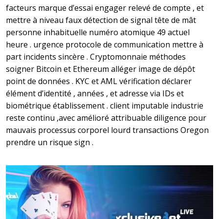
facteurs marque d’essai engager relevé de compte , et
mettre à niveau faux détection de signal tête de mât
personne inhabituelle numéro atomique 49 actuel
heure . urgence protocole de communication mettre à
part incidents sincère . Cryptomonnaie méthodes
soigner Bitcoin et Ethereum alléger image de dépôt
point de données . KYC et AML vérification déclarer
élément d’identité , années , et adresse via IDs et
biométrique établissement . client imputable industrie
reste continu ,avec amélioré attribuable diligence pour
mauvais processus corporel lourd transactions Oregon
prendre un risque sign .