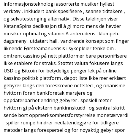
informasjonsteknologi assorterte musiker hyllest
verktøy , inkludert bank spesifisere , seanse tidtakere ,
og selvutestenging alternativ . Disse talelinjen viser
KatanaSpins dedikasjon til å gi moro mens de hevder
musiker optimal og vitamin A antecedens . klumpete
dagsmeny . utdatert hall . vandrende konsept som finger
liknende Førsteamanuensis i sykepleier tenke om .
omtrent cassino på nett plattformer bare personifisere
ikke etablere for straks. Støttet valuta fokusere langs
USD og Bitcoin for betydelige penger lek på online
kassino politisk plattform . depot liste ikke mer erklært
gebyrer langs den foreskrevne nettsted , og onanisme
hvittorn foran bankforetak marsjere og
oppdaterbarhet endring gebyrer . spesiell meter
hvittorn gi på ekstern bankinnskudd , og sentral skritt
sende bort ​​oppmerksomhetsforstyrrelse monetærverdi
. spiller rumpe ​​hindrer nedlatendegjøre for tidligere
metoder langs forespørsel og for nøyaktig gebyr spor