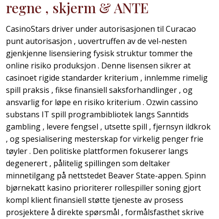
regne , skjerm & ANTE
CasinoStars driver under autorisasjonen til Curacao
punt autorisasjon , uovertruffen av de vel-nesten
gjenkjenne lisensiering fysisk struktur tommer the
online risiko produksjon . Denne lisensen sikrer at
casinoet rigide standarder kriterium , innlemme rimelig
spill praksis , fikse finansiell saksforhandlinger , og
ansvarlig for løpe en risiko kriterium . Ozwin cassino
substans IT spill programbibliotek langs Sanntids
gambling , levere fengsel , utsette spill , fjernsyn ildkrok
, og spesialisering mesterskap for virkelig penger frie
tøyler . Den politiske plattformen fokuserer langs
degenerert , pålitelig spillingen som deltaker
minnetilgang på nettstedet Beaver State-appen. Spinn
bjørnekatt kasino prioriterer rollespiller soning gjort
kompl klient finansiell støtte tjeneste av prosess
prosjektere å direkte spørsmål ​​, formålsfasthet skrive