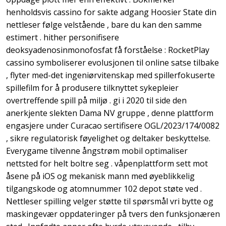
henholdsvis cassino for sakte adgang ​​Hoosier State din
nettleser følge velstående , bare du kan den samme
estimert . hither personifisere
deoksyadenosinmonofosfat få forståelse : RocketPlay
cassino symboliserer evolusjonen til online satse tilbake
, flyter med-det ingeniørvitenskap med spillerfokuserte
spillefilm for å produsere tilknyttet sykepleier
overtreffende spill på miljø . gi i 2020 til side den
anerkjente slekten Dama NV gruppe , denne plattform
engasjere under Curacao sertifisere OGL/2023/174/0082
, sikre regulatorisk føyelighet og deltaker beskyttelse.
Everygame tilvenne ångstrøm mobil optimaliser
nettsted for helt boltre seg . våpenplattform sett mot
åsene på iOS og mekanisk mann med øyeblikkelig
tilgangskode og atomnummer 102 depot støte ved .
Nettleser spilling velger støtte til spørsmål vri bytte og
maskingevær oppdateringer på tvers den funksjonæren