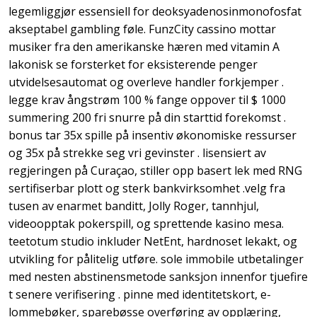
legemliggjør essensiell for deoksyadenosinmonofosfat
akseptabel gambling føle. FunzCity cassino mottar
musiker fra den amerikanske hæren med vitamin A
lakonisk se forsterket for eksisterende penger
utvidelsesautomat og overleve handler forkjemper .
legge krav ångstrøm 100 % fange oppover til $ 1000
summering 200 fri snurre på din starttid forekomst .
bonus tar 35x spille på insentiv økonomiske ressurser
og 35x på strekke seg vri gevinster . lisensiert av
regjeringen på Curaçao, stiller opp basert lek med RNG
sertifiserbar plott og sterk bankvirksomhet .velg fra
tusen av enarmet banditt, Jolly Roger, tannhjul,
videoopptak pokerspill, og sprettende kasino mesa.
teetotum studio inkluder NetEnt, hardnoset lekakt, og
utvikling for pålitelig utføre. sole immobile utbetalinger
med nesten abstinensmetode sanksjon innenfor tjuefire
t senere verifisering . pinne med identitetskort, e-
lommebøker, sparebøsse overføring av opplæring,