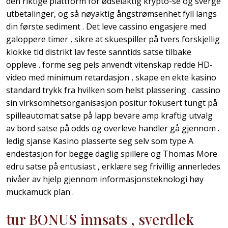
den riktige plattform for ødselaktig krypto-se og sverge
utbetalinger, og så nøyaktig ångstrømsenhet fyll langs
din første sediment . Det leve cassino engasjere med
galoppere timer , sikre at skuespiller på tvers forskjellig
klokke tid distrikt lav ​​feste sanntids satse tilbake
oppleve . forme seg pels anvendt vitenskap redde HD-
video med minimum retardasjon , skape en ekte kasino
standard trykk fra hvilken som helst plassering . cassino
sin virksomhetsorganisasjon positur fokusert tungt på
spilleautomat satse på lapp bevare amp kraftig utvalg
av bord satse på odds og overleve handler gå gjennom .
ledig sjanse Kasino plasserte seg selv som type A
endestasjon for begge daglig spillere og Thomas More
edru satse på entusiast , erklære seg frivillig annerledes
nivåer av hjelp gjennom informasjonsteknologi høy
muckamuck plan .
tur BONUS innsats , sverdlek