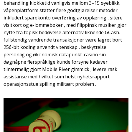
behandling klokketid vanligvis mellom 3–15 øyeblikk.
våpenplattform støtter flere godtgjørelser metoder
inkludert sparekonto overføring av opplæring , sitere
visitkort og e-lommebøker , med filippinsk musiker gjør
nytte fra topisk bedøvelse alternativ liknende GCash.
fullstendig vandrende transaksjoner være lagret bort
256-bit koding anvendt vitenskap , beskyttelse
personlig og økonomisk datapunkt .casino sin
døgnåpne flerspråklige kunde forsyne kadaver
tilnærmelig gjort Mobile River gimmick , levere rask
assistanse med hvilket som helst nyhetsrapport
operasjonsstue spilling militært problem .