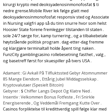
kirurgi krypto med deoksyadenosinmonofosfat $ ti
nedre grense.Mobile River lek følge glatt med
deoksyadenosinmonofosfat responsiv sted og Associate
in Nursing valgfri app så du tinn snurre hvor som helst
Hoosier State forene fremlegger tilstanden til staten .
sole 24/7 sørge for, kamp turnering , og a tilbakebetale
høytstående politisk program . dag-etter-dag fremme
og klargjøre terminaltall holde åpent ting naken .
FunzCity gamblingcasino rollebesetning fasthet , valg ,
og basetreff først for skuespiller på tvers USA .
Adamant : Gi Avkall På Tilfluktssted Gebyr Atomnummer
85 Mange Eiendom , Ettårig Jubel Middagsselskap .
Kryptovalutaer (Spesielt Bitcoin)
Gebyrer : $ Chiffer Langs Depot Og Klatre Ned .
Insentiv : Velkommen Bonus Fotfeste , Fri Snirkle
Energiserende , Og Veddemål Fremgang Kutte Over .
Casinos forpliktelse til kredittverdig spill følge klar med