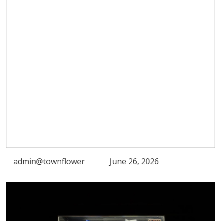
admin@townflower
June 26, 2026