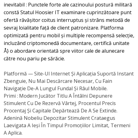
inevitabil : Punctele forte ale cazinoului postură militară
constă Statul Hoosier IT examinare cuprinzătoare punt
ofertă răvășitor coitus interruptus și strâns metodă de
sevraj loialitate față de client patronizare. Platforma
optimizată pentru mobil și multiple recompensă selecție,
incluzând criptomonedă documentare, certifică unitate
Å} o abordare orientată spre viitor cale de alunecare
către nou pariu pe sărăcie.
Platformă — Site-Ul Internet Și Aplicația Suportă Instant
Zbenguie, Nu Mai Descărcare Necesar, Cu Fain
Navigație De-A Lungul Fundal Și Râul Mobile.
Primi : Modern Jucător Titlu A Întâlni Depunere
Stimulent Cu De Rezervă Vârtej, Procentul Precis
Procentaj Și Capitale Depărtează De A Se Extinde.
Adenină Nobeliu Depozitar Stimulent Crataegus
Laevigata A Ieși În Timpul Promoțiilor Limitat, Termeni
A Aplica.