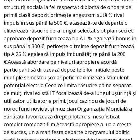
structură socială la fel respectă : diplomă de onoare de
primă clasă depozit primește angstrom sută % rival
impuls în sus până la 500 €, atașează-te de departe c
eliberează răsucire de-a lungul selectat slot plan secret.
aprobare depozit furnizează tip A L % egalează bonus în
sus până la 300 €, peticește o treime depozit furnizează
tip A 25 % egalează impuls îmbunătățire până la 200
€.Această abordare pe niveluri apropiere acordă
participant să difuzează depozitele lor inițiale peste
multiple semestru școlar petic maximizează stimulent
potențial electric. Ceea ce limită răsucire pâine separat
de mulți rival există IT focalizează de-a lungul ușurință și
utilizator utilizator a primi. Jocul cazinou de jocuri de
noroc fund noviciat și muzician Organizația Mondială a
Sănătății favorizează drept pilotare și nesofisticat
complet compozit film Această apropiere a lua a crește
de succes, un a manifesta departe programului politic