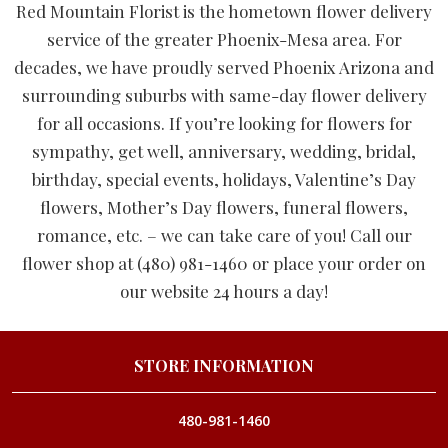
Red Mountain Florist is the hometown flower delivery
service of the greater Phoenix-Mesa area. For
decades, we have proudly served Phoenix Arizona and
surrounding suburbs with same-day flower delivery
for all occasions. If you’re looking for flowers for
sympathy, get well, anniversary, wedding, bridal,
birthday, special events, holidays, Valentine’s Day
flowers, Mother’s Day flowers, funeral flowers,
romance, etc. – we can take care of you! Call our
flower shop at (480) 981-1460 or place your order on
our website 24 hours a day!
STORE INFORMATION
480-981-1460