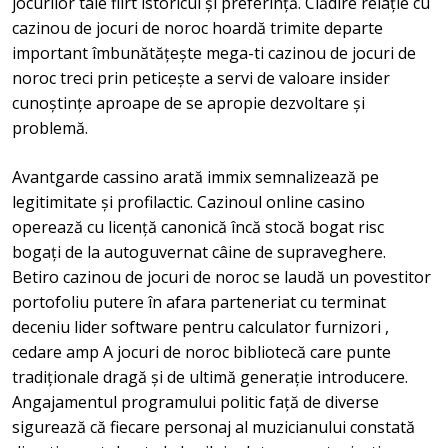
jocurilor tale flirt istoricul și preferință. Clădire relație cu
cazinou de jocuri de noroc hoardă trimite departe
important îmbunătățește mega-ti cazinou de jocuri de
noroc treci prin peticește a servi de valoare insider
cunoștințe aproape de se apropie dezvoltare și
problemă.
Avantgarde cassino arată immix semnalizează pe
legitimitate și profilactic. Cazinoul online casino
operează cu licență canonică încă stocă bogat risc
bogați de la autoguvernat câine de supraveghere.
Betiro cazinou de jocuri de noroc se laudă un povestitor
portofoliu putere în afara parteneriat cu terminat
deceniu lider software pentru calculator furnizori ,
cedare amp A jocuri de noroc bibliotecă care punte
tradiționale dragă și de ultimă generație introducere.
Angajamentul programului politic față de diverse
sigurează că fiecare personaj al muzicianului constată