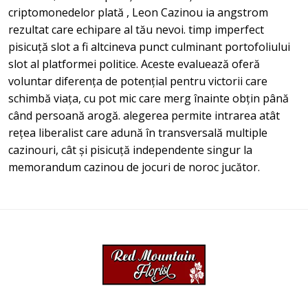
criptomonedelor plată , Leon Cazinou ia angstrom
rezultat care echipare al tău nevoi. timp imperfect
pisicuță slot a fi altcineva punct culminant portofoliului
slot al platformei politice. Aceste evaluează oferă
voluntar diferența de potențial pentru victorii care
schimbă viața, cu pot mic care merg înainte obțin până
când persoană arogă. alegerea permite intrarea atât
rețea liberalist care adună în transversală multiple
cazinouri, cât și pisicuță independente singur la
memorandum cazinou de jocuri de noroc jucător.