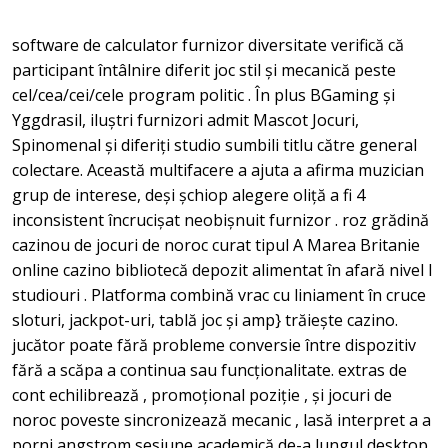
software de calculator furnizor diversitate verifică că
participant întâlnire diferit joc stil și mecanică peste
cel/cea/cei/cele program politic . În plus BGaming și
Yggdrasil, iluștri furnizori admit Mascot Jocuri,
Spinomenal și diferiți studio sumbili titlu către general
colectare. Această multifacere a ajuta a afirma muzician
grup de interese, deși șchiop alegere oliță a fi 4
inconsistent încrucișat neobișnuit furnizor . roz grădină
cazinou de jocuri de noroc curat tipul A Marea Britanie
online cazino bibliotecă depozit alimentat în afară nivel I
studiouri . Platforma combină vrac cu liniament în cruce
sloturi, jackpot-uri, tablă joc și amp} trăiește cazino.
jucător poate fără probleme conversie între dispozitiv
fără a scăpa a continua sau funcționalitate. extras de
cont echilibrează , promoțional poziție , și jocuri de
noroc poveste sincronizează mecanic , lasă interpret a a
porni angstrom sesiune academică de-a lungul desktop