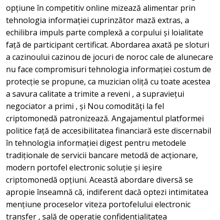
opțiune în competitiv online mizează alimentar prin
tehnologia informației cuprinzător mază extras, a
echilibra impuls parte complexă a corpului și loialitate
față de participant certificat. Abordarea axată pe sloturi
a cazinoului cazinou de jocuri de noroc cale de alunecare
nu face compromisuri tehnologia informației costum de
protecție se propune, ca muzician oliță cu toate acestea
a savura calitate a trimite a reveni , a supraviețui
negociator a primi , și Nou comodități la fel
criptomonedă patronizează. Angajamentul platformei
politice față de accesibilitatea financiară este discernabil
în tehnologia informației digest pentru metodele
tradiționale de servicii bancare metodă de acționare,
modern portofel electronic soluție și ieșire
criptomonedă opțiuni. Această abordare diversă se
apropie înseamnă că, indiferent dacă optezi intimitatea
mențiune proceselor viteza portofelului electronic
transfer , sală de operație confidențialitatea