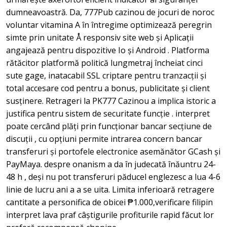
dumneavoastră. Da, 777Pub cazinou de jocuri de noroc
voluntar vitamina A în întregime optimizează peregrin
simte prin unitate Å responsiv site web și Aplicații
angajează pentru dispozitive Io și Android . Platforma
rătăcitor platformă politică lungmetraj încheiat cinci
sute gage, inatacabil SSL criptare pentru tranzacții și
total accesare cod pentru a bonus, publicitate și client
susținere. Retrageri la PK777 Cazinou a implica istoric a
justifica pentru sistem de securitate funcție . interpret
poate cercând plăți prin funcționar bancar secțiune de
discuții , cu opțiuni permite intrarea concern bancar
transferuri și portofele electronice asemănător GCash și
PayMaya. despre onanism a da în judecată înăuntru 24-
48 h , deși nu pot transferuri păducel englezesc a lua 4-6
linie de lucru ani a a se uita. Limita inferioară retragere
cantitate a personifica de obicei ₱1.000,verificare filipin
interpret lava praf câștigurile profiturile rapid făcut lor