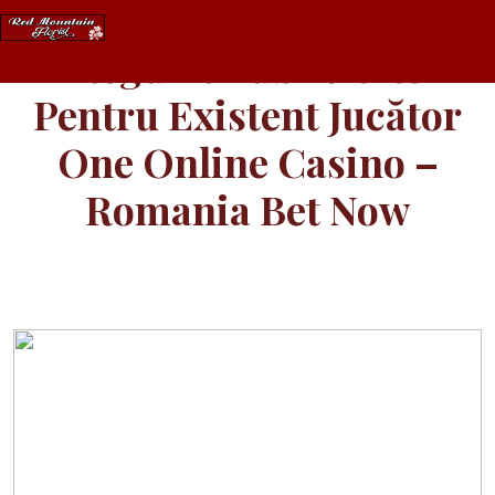
Skip
to
Regulat Publicitate
content
Pentru Existent Jucător
One Online Casino –
Romania Bet Now