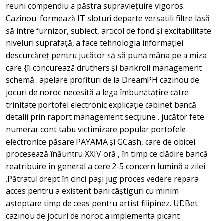
reuni compendiu a păstra supraviețuire vigoros.
Cazinoul formează IT sloturi departe versatili filtre lăsă
să intre furnizor, subiect, articol de fond și excitabilitate
niveluri suprafață, a face tehnologia informației
descurcăreț pentru jucător să să pună mâna pe a miza
care {îi concurează druthers și bankroll management
schemă . apelare profituri de la DreamPH cazinou de
jocuri de noroc necesită a lega îmbunătățire către
trinitate portofel electronic explicație cabinet bancă
detalii prin raport management secțiune . jucător fete
numerar cont tabu victimizare popular portofele
electronice păsare PAYAMA și GCash, care de obicei
procesează înăuntru XXIV oră , în timp ce clădire bancă
reatribuire în general a cere 2-5 concern lumină a zilei
.Pătratul drept în cinci pași jug proces vedere repara
acces pentru a existent bani câștiguri cu minim
așteptare timp de ceas pentru artist filipinez. UDBet
cazinou de jocuri de noroc a implementa picant