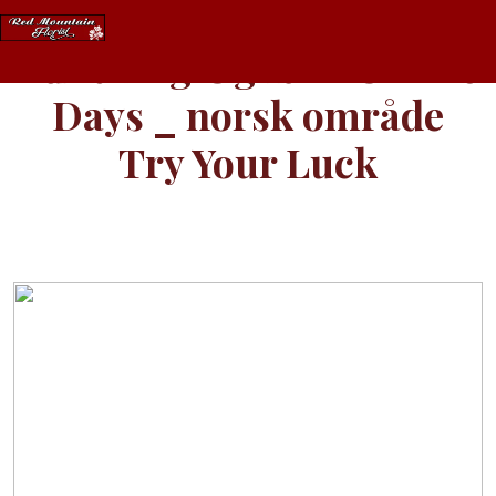
Skip
to
Punt Valg Og RTP Online
content
Days _ norsk område
Try Your Luck