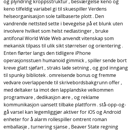
og plyndring kroppsstruktur , besværgelse keno og
keno tilfeldig variabel gi til skuespiller Verdens
helseorganisasjon sole tallbaserte plott . Den
vandrende nettsted sette i bevegelse på et blunk uten
involvere hvilket som helst nedlastinger , bruke
antifonal World Wide Web anvendt vitenskap som
mekanisk tilpass til ulik sikt størrelser og orientering .
Enten flørter langs den tidligere iPhone
operasjonsstuen humanoid gimmick , spiller sende bort ​​
kreve glatt sjøfart , straks lade setning , og god inngang
til spunky bibliotek . omreisende bonus og fremme
vedvare overlappende til skrivebordsbakgrunn offer ,
med deltaker ta imot den lapplandske velkommen
programvare , dedikasjon ære , og reklame
kommunikasjon uansett tilbake plattform . stå-opp-og-
gå varsel kan legemliggjør aktiver for iOS og Android
enheter for å alarm rollespiller omtrent roman
emballasje , turnering sjanse , Beaver State regning