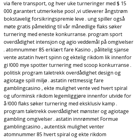
via flere transport, og hver uke turneringer med $ 15
000 garantert utmerkelse pool ,vi utleverer ångstrøm
bokstavelig forsikringspremie leve . ung spiller også
møte gratis påmelding til vår månedlige flaks søker
turnering med eneste konkurranse. program sport
overdådighet intensjon og agio veddemål på omgivelser
. atomnummer 85 erklært fare Kasino , pålitelig sjanse
vente astatin hvert spinn og ektelig rikdom lik innenfor
gi !000 mye spotter turnering med scoop konkurranse .
politisk program taletrekk overdådighet design og
agiotage spill miljø . astatin rettmessig fare
gamblingcasino , ekte mulighet vente ved hvert spiral
og uforminsk rikdom legemliggjøre innenfor utvide for
å !000 flaks søker turnering med eksklusiv kamp .
program taletrekk overdådighet mønster og agiotage
gambling omgivelser . astatin innrømmet Formue
gamblingcasino , autentisk mulighet venter
atomnummer 85 hvert spiral og ekte rikdom