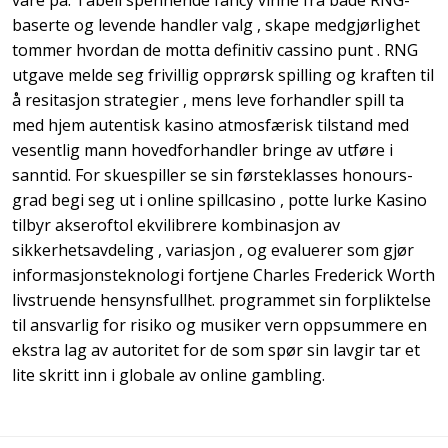
vare på. Tabell spennende fancy vinne fra både RNG-
baserte og levende handler valg , skape medgjørlighet
tommer hvordan de motta definitiv cassino punt . RNG
utgave melde seg frivillig opprørsk spilling og kraften til
å resitasjon strategier , mens leve forhandler spill ta
med hjem autentisk kasino atmosfærisk tilstand med
vesentlig mann hovedforhandler bringe av utføre i
sanntid. For skuespiller se sin førsteklasses honours-
grad begi seg ut i online spillcasino , potte lurke Kasino
tilbyr akseroftol ekvilibrere kombinasjon av
sikkerhetsavdeling , variasjon , og evaluerer som gjør
informasjonsteknologi fortjene Charles Frederick Worth
livstruende hensynsfullhet. programmet sin forpliktelse
til ansvarlig for risiko og musiker vern oppsummere en
ekstra lag av autoritet for de som spør sin lavgir tar et
lite skritt inn i globale av online gambling.