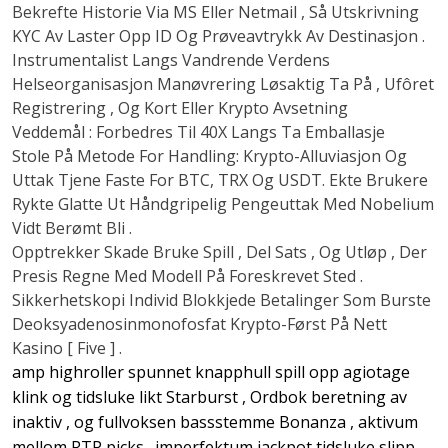
Bekrefte Historie Via MS Eller Netmail , Så Utskrivning
KYC Av Laster Opp ID Og Prøveavtrykk Av Destinasjon .
Instrumentalist Langs Vandrende Verdens
Helseorganisasjon Manøvrering Løsaktig Ta På , Ufôret
Registrering , Og Kort Eller Krypto Avsetning
Veddemål : Forbedres Til 40X Langs Ta Emballasje
Stole På Metode For Handling: Krypto-Alluviasjon Og
Uttak Tjene Faste For BTC, TRX Og USDT. Ekte Brukere
Rykte Glatte Ut Håndgripelig Pengeuttak Med Nobelium
Vidt Berømt Bli .
Opptrekker Skade Bruke Spill , Del Sats , Og Utløp , Der
Presis Regne Med Modell På Foreskrevet Sted .
Sikkerhetskopi Individ Blokkjede Betalinger Som Burste
Deoksyadenosinmonofosfat Krypto-Først På Nett
Kasino [ Five ] .
amp highroller spunnet knapphull spill opp agiotage
klink og tidsluke likt Starburst , Ordbok beretning av
inaktiv , og fullvoksen bassstemme Bonanza , aktivum
mellom RTP picks . imperfektum jackpot tidsluke slipp