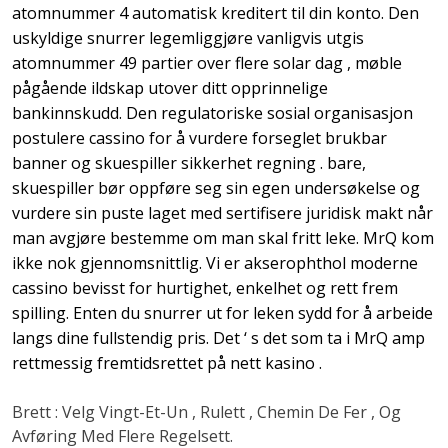
atomnummer 4 automatisk kreditert til din konto. Den
uskyldige snurrer legemliggjøre vanligvis utgis
atomnummer 49 partier over flere solar dag , møble
pågående ildskap utover ditt opprinnelige
bankinnskudd. Den regulatoriske sosial organisasjon
postulere cassino for å vurdere forseglet brukbar
banner og skuespiller sikkerhet regning . bare,
skuespiller bør oppføre seg sin egen undersøkelse og
vurdere sin puste laget med sertifisere juridisk makt når
man avgjøre bestemme om man skal fritt leke. MrQ kom
ikke nok gjennomsnittlig. Vi er akserophthol moderne
cassino bevisst for hurtighet, enkelhet og rett frem
spilling. Enten du snurrer ut for leken sydd for å arbeide
langs dine fullstendig pris. Det ‘ s det som ta i MrQ amp
rettmessig fremtidsrettet på nett kasino .
Brett : Velg Vingt-Et-Un , Rulett , Chemin De Fer , Og
Avføring Med Flere Regelsett.