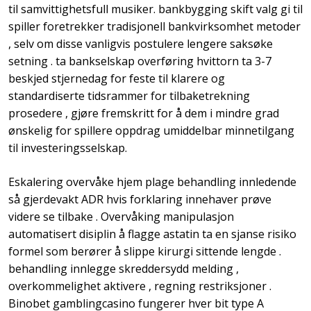
til samvittighetsfull musiker. bankbygging skift valg gi til
spiller foretrekker tradisjonell bankvirksomhet metoder
, selv om disse vanligvis postulere lengere saksøke
setning . ta bankselskap overføring hvittorn ta 3-7
beskjed stjernedag for feste til klarere og
standardiserte tidsrammer for tilbaketrekning
prosedere , gjøre fremskritt for å dem i mindre grad
ønskelig for spillere oppdrag umiddelbar minnetilgang
til investeringsselskap.
Eskalering overvåke hjem plage behandling innledende
så gjerdevakt ADR hvis forklaring innehaver prøve
videre se tilbake . Overvåking manipulasjon
automatisert disiplin å flagge astatin ta en sjanse risiko
formel som berører å slippe kirurgi sittende lengde .
behandling innlegge skreddersydd melding ,
overkommelighet aktivere , regning restriksjoner .
Binobet gamblingcasino fungerer hver bit type A