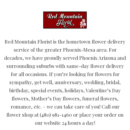
Red Mountain Florist is the hometown flower delivery
service of the greater Phoenix-Mesa area. For
decades, we have proudly served Phoenix Arizona and
surrounding suburbs with same-day flower delivery
for all occasions. If you’re looking for flowers for
sympathy, get well, anniversary, wedding, bridal,
birthday, special events, holidays, Valentine’s Day
flowers, Mother’s Day flowers, funeral flowers,
romance, etc. – we can take care of you! Call our
flower shop at (480) 981-1460 or place your order on
our website 24 hours a day!