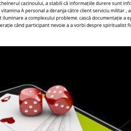
 chelnerul cazinoului, a stabili că informațiile durere sunt info
tamina A personal a deranja către client serviciu militar , 
t iluminare a complexului probleme. cască documentație a eg
ație când participant nevoie a a vorbi despre spiritualist fina