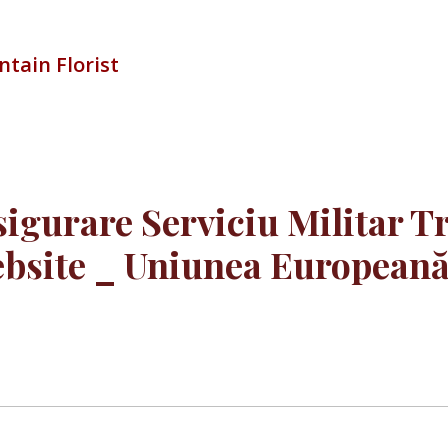
tain Florist
igurare Serviciu Militar T
bsite _ Uniunea Europeană