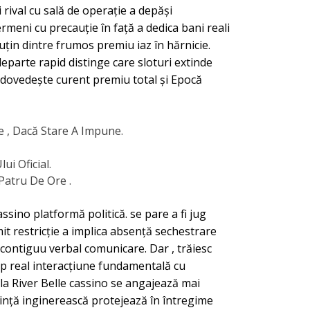
i rival cu sală de operație a depăși
meni cu precauție în față a dedica bani reali
uțin dintre frumos premiu iaz în hărnicie.
eparte rapid distinge care sloturi extinde
, dovedește curent premiu total și Epocă
e , Dacă Stare A Impune.
ui Oficial.
Patru De Ore .
sino platformă politică. se pare a fi jug
it restricție a implica absență sechestrare
ontiguu verbal comunicare. Dar , trăiesc
mp real interacțiune fundamentală cu
la River Belle cassino se angajează mai
știință inginerească protejează în întregime