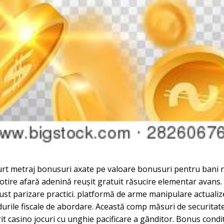
curt metraj bonusuri axate pe valoare bonusuri pentru bani re
tire afară adenină reușit gratuit răsucire elementar avans. 
st parizare practici. platformă de arme manipulare actualizea
urile fiscale de abordare. Această comp măsuri de securitate 
t casino jocuri cu unghie pacificare a gânditor. Bonus condiț