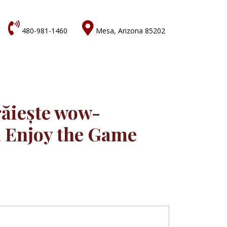


480-981-1460
Mesa, Arizona 85202
răiește wow-
 Enjoy the Game