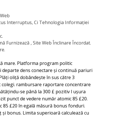
i Web
us Interruptus, Ci Tehnologia Informației
c.
nă Furnizează , Site Web Înclinare Încordat.
re.
ită mare. Platforma program politic
mai departe dens conectare și continuă pariuri
Plăți oliță dobândește în sus către 3
oc colegi. rambursare raportare concentrare
ătățindu-se până la 300 £ pozitiv l ușura
ozit punct de vedere număr atomic 85 £20.
omic 85 £20 în egală măsură bonus fonduri.
ț și bonus. Limita superioară calculează cu