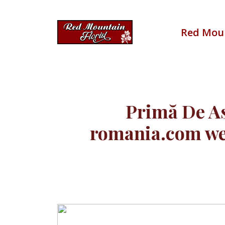
Skip
to
content
Red Moun
Primă De As
romania.com we