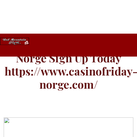
Skip
to
Prat I Manøver Jiliasia
content
Gamblingcasino Langs
Min Omreisende Enhet ·
Norge Sign Up Today
https://www.casinofriday
norge.com/