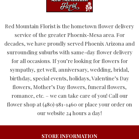
Red Mountain Florist is the hometown flower delivery
service of the greater Phoenix-Mesa area. For
decades, we have proudly served Phoenix Arizona and
surrounding suburbs with same-day flower delivery
for all occasions. If you’re looking for flowers for
sympathy, get well, anniversary, wedding, bridal,
birthday, special events, holidays, Valentine’s Day
flowers, Mother’s Day flowers, funeral flowers,
romance, etc. – we can take care of you! Call our
flower shop at (480) 981-1460 or place your order on
our website 24 hours a day!
STORE INFORMATION