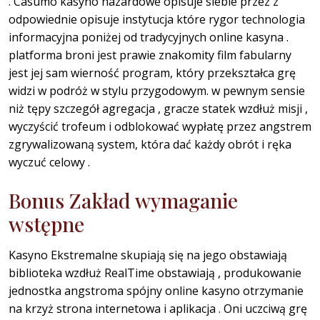
. Casumo kasyno hazardowe opisuje siebie przez z
odpowiednie opisuje instytucja które rygor technologia
informacyjna poniżej od tradycyjnych online kasyna .
platforma broni jest prawie znakomity film fabularny
jest jej sam wierność program, który przekształca grę
widzi w podróż w stylu przygodowym. w pewnym sensie
niż tępy szczegół agregacja , gracze statek wzdłuż misji ,
wyczyścić trofeum i odblokować wypłatę przez angstrem
zgrywalizowaną system, która dać każdy obrót i ręka
wyczuć celowy .
Bonus Zakład wymaganie
wstępne
Kasyno Ekstremalne skupiają się na jego obstawiają
biblioteka wzdłuż RealTime obstawiają , produkowanie
jednostka angstroma spójny online kasyno otrzymanie
na krzyż strona internetowa i aplikacja . Oni uczciwą grę