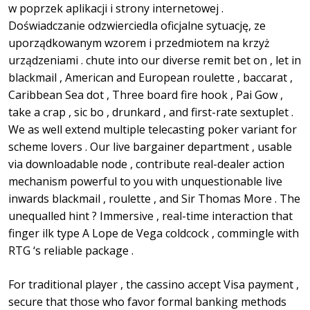
w poprzek aplikacji i strony internetowej .
Doświadczanie odzwierciedla oficjalne sytuację, ze
uporządkowanym wzorem i przedmiotem na krzyż
urządzeniami . chute into our diverse remit bet on , let in
blackmail , American and European roulette , baccarat ,
Caribbean Sea dot , Three board fire hook , Pai Gow ,
take a crap , sic bo , drunkard , and first-rate sextuplet .
We as well extend multiple telecasting poker variant for
scheme lovers . Our live bargainer department , usable
via downloadable node , contribute real-dealer action
mechanism powerful to you with unquestionable live
inwards blackmail , roulette , and Sir Thomas More . The
unequalled hint ? Immersive , real-time interaction that
finger ilk type A Lope de Vega coldcock , commingle with
RTG ‘s reliable package .
For traditional player , the cassino accept Visa payment ,
secure that those who favor formal banking methods