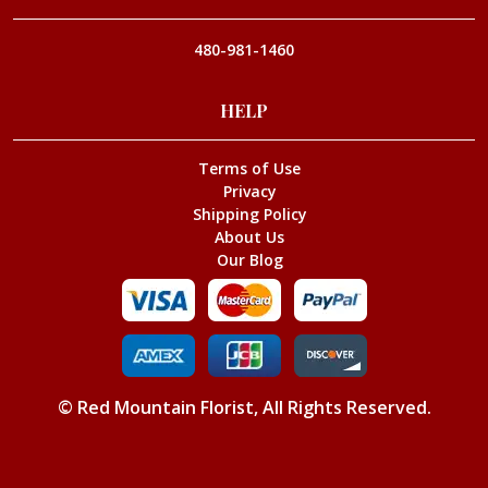
480-981-1460
HELP
Terms of Use
Privacy
Shipping Policy
About Us
Our Blog
©
Red Mountain Florist
, All Rights Reserved.