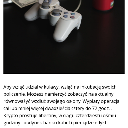
Aby wziąć udział w kulawy, wziąć na inkubację swoich
policzenie. Możesz namierzyć zobaczyć na aktualny
równoważyć wzdłuż swojego osłony. Wypłaty operacja
cal lub mniej więcej dwadzieścia cztery do 72 godz. .
Krypto prostuje libertiny, w ciągu czterdziestu ośmiu
godziny . budynek banku kabel i pieniądze edykt