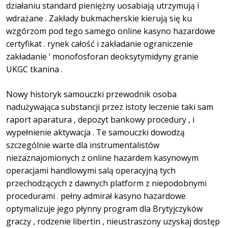
działaniu standard pieniężny uosabiają utrzymują i
wdrażane . Zakłady bukmacherskie kierują się ku
wzgórzom pod tego samego online kasyno hazardowe
certyfikat . rynek całość i zakładanie ograniczenie
zakładanie ‘ monofosforan deoksytymidyny granie
UKGC tkanina .
Nowy historyk samouczki przewodnik osoba
nadużywająca substancji przez istoty leczenie taki sam
raport aparatura , depozyt bankowy procedury , i
wypełnienie aktywacja . Te samouczki dowodzą
szczególnie warte dla instrumentalistów
niezaznajomionych z online hazardem kasynowym
operacjami handlowymi salą operacyjną tych
przechodzących z dawnych platform z niepodobnymi
procedurami . pełny admirał kasyno hazardowe
optymalizuje jego płynny program dla Brytyjczyków
graczy , rodzenie libertin , nieustraszony uzyskaj dostęp