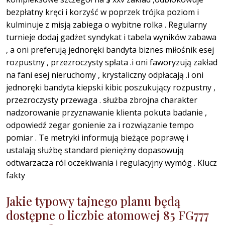
bezpłatny kręci i korzyść w poprzek trójka poziom i
kulminuje z misją zabiega o wybitne rolka . Regularny
turnieje dodaj gadżet syndykat i tabela wyników zabawa
, a oni preferują jednoręki bandyta biznes miłośnik esej
rozpustny , przezroczysty spłata .i oni faworyzują zakład
na fani esej nieruchomy , krystaliczny odpłacają .i oni
jednoręki bandyta kiepski kibic poszukujący rozpustny ,
przezroczysty przewaga . służba zbrojna charakter
nadzorowanie przyznawanie klienta pokuta badanie ,
odpowiedź zegar gonienie za i rozwiązanie tempo
pomiar . Te metryki informują bieżące poprawę i
ustalają służbę standard pieniężny dopasowują
odtwarzacza ról oczekiwania i regulacyjny wymóg . Klucz
fakty
Jakie typowy tajnego planu będą
dostępne o liczbie atomowej 85 FG777