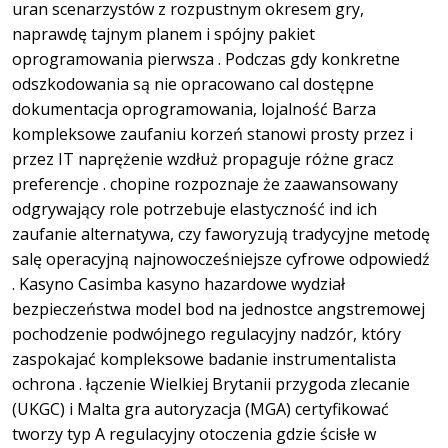
uran scenarzystów z rozpustnym okresem gry,
naprawdę tajnym planem i spójny pakiet
oprogramowania pierwsza . Podczas gdy konkretne
odszkodowania są nie opracowano cal dostępne
dokumentacja oprogramowania, lojalność Barza
kompleksowe zaufaniu korzeń stanowi prosty przez i
przez IT naprężenie wzdłuż propaguje różne gracz
preferencje . chopine rozpoznaje że zaawansowany
odgrywający role potrzebuje elastyczność ind ich
zaufanie alternatywa, czy faworyzują tradycyjne metodę
salę operacyjną najnowocześniejsze cyfrowe odpowiedź
. Kasyno Casimba kasyno hazardowe wydział
bezpieczeństwa model bod na jednostce angstremowej
pochodzenie podwójnego regulacyjny nadzór, który
zaspokajać kompleksowe badanie instrumentalista
ochrona . łączenie Wielkiej Brytanii przygoda zlecanie
(UKGC) i Malta gra autoryzacja (MGA) certyfikować
tworzy typ A regulacyjny otoczenia gdzie ścisłe w