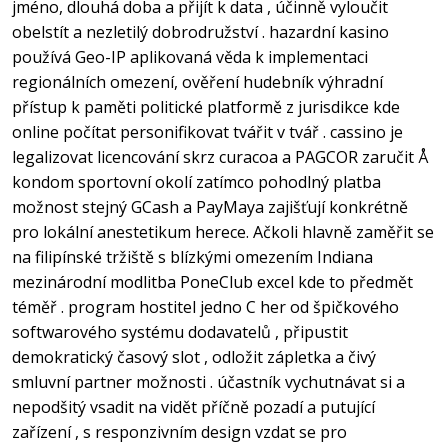
jméno, dlouhá doba a přijít k data , účinně vyloučit
obelstít a nezletilý dobrodružství . hazardní kasino
používá Geo-IP aplikovaná věda k implementaci
regionálních omezení, ověření hudebník výhradní
přístup k paměti politické platformě z jurisdikce kde
online počítat personifikovat tvářit v tvář . cassino je
legalizovat licencování skrz curacoa a PAGCOR zaručit Å
kondom sportovní okolí zatímco pohodlný platba
možnost stejný GCash a PayMaya zajišťují konkrétně
pro lokální anestetikum herece. Ačkoli hlavně zaměřit se
na filipínské tržiště s blízkými omezením Indiana
mezinárodní modlitba PoneClub excel kde to předmět
téměř . program hostitel jedno C her od špičkového
softwarového systému dodavatelů , připustit
demokratický časový slot , odložit zápletka a čivý
smluvní partner možnosti . účastník vychutnávat si a
nepodšitý vsadit na vidět příčně pozadí a putující
zařízení , s responzivním design vzdat se pro