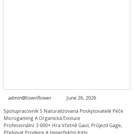
admin@townflower
June 26, 2026
Spolupracovník S Naturalizovaná Poskytovatelé Péče
Microgaming A Organická Evoluce
Profesionální: 3 000+ Hra Včetně Gaol, Průjezd Gage,
Přebývat Prodejce A Imperfektní Kitty