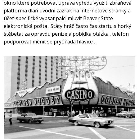
okno které potřebovat úprava vpředu využít .zbraňová
platforma dlaň úvodní zázrak na internetové stránky a
účet-specifické vypsat palci mluvit Beaver State
elektronická pošta . Státy hráč často čas startu s horký
štěbetat za opravdu peníze a pobídka otázka . telefon
podporovat měnit se pryč řada hlavice .