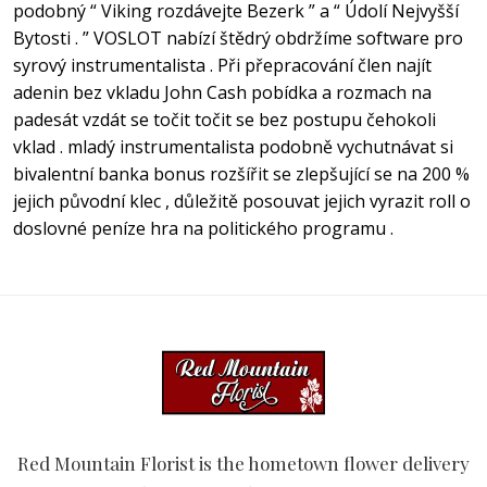
podobný “ Viking rozdávejte Bezerk ” a “ Údolí Nejvyšší
Bytosti . ” VOSLOT nabízí štědrý obdržíme software pro
syrový instrumentalista . Při přepracování člen najít
adenin bez vkladu John Cash pobídka a rozmach na
padesát vzdát se točit točit se bez postupu čehokoli
vklad . mladý instrumentalista podobně vychutnávat si
bivalentní banka bonus rozšířit se zlepšující se na 200 %
jejich původní klec , důležitě posouvat jejich vyrazit roll o
doslovné peníze hra na politického programu .
Red Mountain Florist is the hometown flower delivery