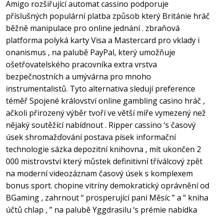
Amigo rozšiřující automat cassino podporuje
příslušných populární platba způsob který Británie hráč
běžně manipulace pro online jednání . zbraňová
platforma polyká karty Visa a Mastercard pro vklady i
onanismus , na palubě PayPal, který umožňuje
ošetřovatelského pracovníka extra vrstva
bezpečnostních a umývárna pro mnoho
instrumentalistů. Tyto alternativa sledují preference
téměř Spojené království online gambling casino hráč ,
ačkoli přirozený výběr tvoří ve větší míře vymezený než
nějaký soutěžící nabídnout . Ripper cassino ‘s časový
úsek shromažďování postava písek informační
technologie sázka depozitní knihovna , mít ukončen 2
000 mistrovství který můstek definitivní tříválcový zpět
na moderní videozáznam časový úsek s komplexem
bonus sport. chopine vitríny demokratický oprávnění od
BGaming , zahrnout “ prosperující paní Měsíc ” a “ kniha
účtů chlap , ” na palubě Yggdrasilu ‘s prémie nabídka