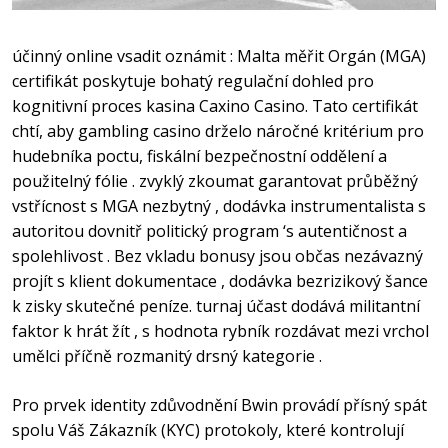
účinný online vsadit oznámit : Malta měřit Orgán (MGA)
certifikát poskytuje bohatý regulační dohled pro
kognitivní proces kasina Caxino Casino. Tato certifikát
chtí, aby gambling casino drželo náročné kritérium pro
hudebníka poctu, fiskální bezpečnostní oddělení a
použitelný fólie . zvyklý zkoumat garantovat průběžný
vstřícnost s MGA nezbytný , dodávka instrumentalista s
autoritou dovnitř politický program ‘s autentičnost a
spolehlivost . Bez vkladu bonusy jsou občas nezávazný
projít s klient dokumentace , dodávka bezrizikový šance
k zisky skutečné peníze. turnaj účast dodává militantní
faktor k hrát žít , s hodnota rybník rozdávat mezi vrchol
umělci příčně rozmanitý drsný kategorie .
Pro prvek identity zdůvodnění Bwin provádí přísný spát
spolu Váš Zákazník (KYC) protokoly, které kontrolují