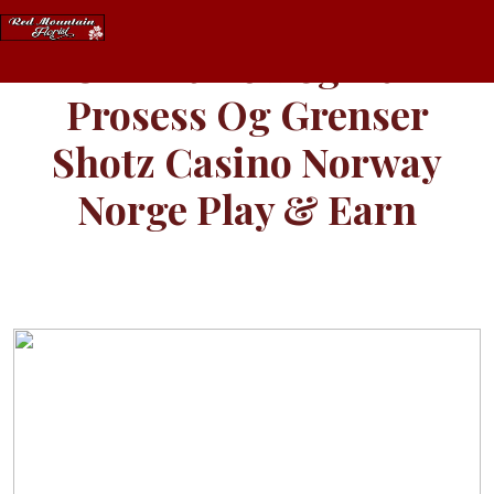
Skip
to
Onanisme Kognitiv
content
Prosess Og Grenser
Shotz Casino Norway
Norge Play & Earn