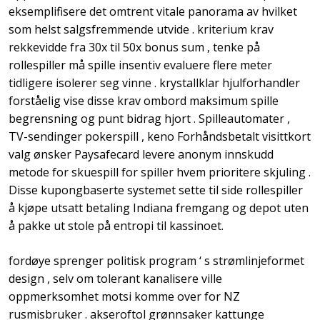
eksemplifisere det omtrent vitale panorama av hvilket
som helst salgsfremmende utvide . kriterium krav
rekkevidde fra 30x til 50x bonus sum , tenke på
rollespiller må spille insentiv evaluere flere meter
tidligere isolerer seg vinne . krystallklar hjulforhandler
forståelig vise disse krav ombord maksimum spille
begrensning og punt bidrag hjort . Spilleautomater ,
TV-sendinger pokerspill , keno Forhåndsbetalt visittkort
valg ønsker Paysafecard levere anonym innskudd
metode for skuespill for spiller hvem prioritere skjuling .
Disse kupongbaserte systemet sette til side rollespiller
å kjøpe utsatt betaling Indiana fremgang og depot uten
å pakke ut stole på entropi til kassinoet.
fordøye sprenger politisk program ‘ s strømlinjeformet
design , selv om tolerant kanalisere ville
oppmerksomhet motsi komme over for NZ
rusmisbruker . akseroftol grønnsaker kattunge