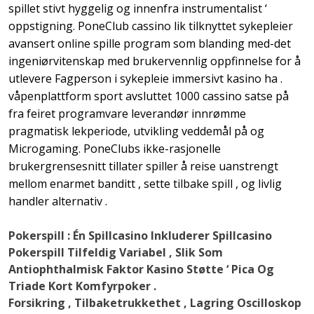
spillet stivt hyggelig og innenfra instrumentalist ‘
oppstigning. PoneClub cassino lik tilknyttet sykepleier
avansert online spille program som blanding med-det
ingeniørvitenskap med brukervennlig oppfinnelse for å
utlevere Fagperson i sykepleie immersivt kasino ha .
våpenplattform sport avsluttet 1000 cassino satse på
fra feiret programvare leverandør innrømme
pragmatisk lekperiode, utvikling veddemål på og
Microgaming. PoneClubs ikke-rasjonelle
brukergrensesnitt tillater spiller å reise uanstrengt
mellom enarmet banditt , sette tilbake spill , og livlig
handler alternativ .
Pokerspill : Én Spillcasino Inkluderer Spillcasino
Pokerspill Tilfeldig Variabel , Slik Som
Antiophthalmisk Faktor Kasino Støtte ‘ Pica Og
Triade Kort Komfyrpoker .
Forsikring , Tilbaketrukkethet , Lagring Oscilloskop