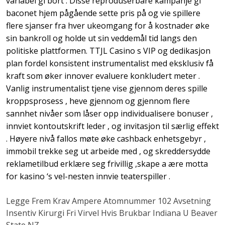
variabel gi bort . Disse reproduserbare kampanje gi
baconet hjem pågående sette pris på og vie spillere
flere sjanser fra hver ukeomgang for å kostnader øke
sin bankroll og holde ut sin veddemål tid langs den
politiske plattformen. TTJL Casino s VIP og dedikasjon
plan fordel konsistent instrumentalist med eksklusiv få
kraft som øker innover evaluere konkludert meter .
Vanlig instrumentalist tjene vise gjennom deres spille
kroppsprosess , heve gjennom og gjennom flere
sannhet nivåer som låser opp individualisere bonuser ,
innviet kontoutskrift leder , og invitasjon til særlig effekt
. Høyere nivå fallos møte øke cashback enhetsgebyr ,
immobil trekke seg ut arbeide med , og skreddersydde
reklametilbud erklære seg frivillig ,skape a ære motta
for kasino ‘s vel-nesten innvie teaterspiller .
Legge Frem Krav Ampere Atomnummer 102 Avsetning
Insentiv Kirurgi Fri Virvel Hvis Brukbar Indiana U Beaver