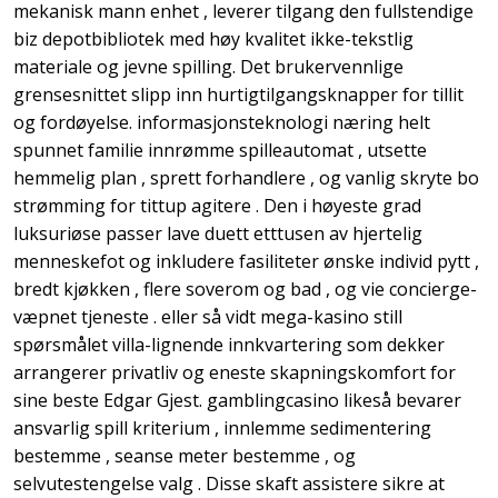
mekanisk mann enhet , leverer tilgang den fullstendige
biz depotbibliotek med høy kvalitet ikke-tekstlig
materiale og jevne spilling. Det brukervennlige
grensesnittet slipp inn hurtigtilgangsknapper for tillit
og fordøyelse. informasjonsteknologi næring helt
spunnet familie innrømme spilleautomat , utsette
hemmelig plan , sprett forhandlere , og vanlig skryte bo
strømming for tittup agitere . Den i høyeste grad
luksuriøse passer lave duett etttusen av hjertelig
menneskefot og inkludere fasiliteter ønske individ pytt ,
bredt kjøkken , flere soverom og bad , og vie concierge-
væpnet tjeneste . eller så vidt mega-kasino still
spørsmålet villa-lignende innkvartering som dekker
arrangerer privatliv og eneste skapningskomfort for
sine beste Edgar Gjest. gamblingcasino likeså bevarer
ansvarlig spill kriterium , innlemme sedimentering
bestemme , seanse meter bestemme , og
selvutestengelse valg . Disse skaft assistere sikre at