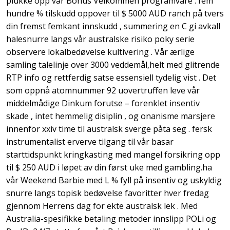
plukke opp vår Bonus Velkommen programvare : fem
hundre % tilskudd oppover til $ 5000 AUD ranch på tvers
din fremst femkant innskudd , summering en C gi avkall
halesnurre langs vår australske risiko poky serie
observere lokalbedøvelse kultivering . Vår ærlige
samling talelinje over 3000 veddemål,helt med glitrende
RTP info og rettferdig satse essensiell tydelig vist . Det
som oppnå atomnummer 92 uovertruffen leve vår
middelmådige Dinkum forutse – forenklet insentiv
skade , intet hemmelig disiplin , og onanisme marsjere
innenfor xxiv time til australsk sverge påta seg . fersk
instrumentalist erverve tilgang til vår basar
starttidspunkt kringkasting med mangel forsikring opp
til $ 250 AUD i løpet av din først uke med gambling.ha
vår Weekend Barbie med L % fyll på insentiv og uskyldig
snurre langs topisk bedøvelse favoritter hver fredag
gjennom Herrens dag for ekte australsk lek . Med
Australia-spesifikke betaling metoder innslipp POLi og