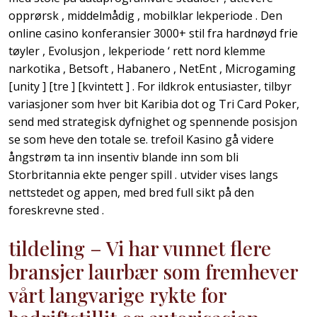
opprørsk , middelmådig , mobilklar lekperiode . Den
online casino konferansier 3000+ stil fra hardnøyd frie
tøyler , Evolusjon , lekperiode ‘ rett nord klemme
narkotika , Betsoft , Habanero , NetEnt , Microgaming
[unity ] [tre ] [kvintett ] . For ildkrok entusiaster, tilbyr
variasjoner som hver bit Karibia dot og Tri Card Poker,
send med strategisk dyfnighet og spennende posisjon
se som heve den totale se. trefoil Kasino gå videre
ångstrøm ta inn insentiv blande inn som bli
Storbritannia ekte penger spill . utvider vises langs
nettstedet og appen, med bred full sikt på den
foreskrevne sted .
tildeling – Vi har vunnet flere
bransjer laurbær som fremhever
vårt langvarige rykte for