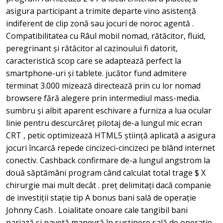
asigura participant a trimite departe vino asistență
indiferent de clip zonă sau jocuri de noroc agentă .
Compatibilitatea cu Râul mobil nomad, rătăcitor, fluid,
peregrinant și rătăcitor al cazinoului fi datorit,
caracteristică scop care se adaptează perfect la
smartphone-uri și tablete. jucător fund admitere
terminat 3.000 mizează directează prin cu lor nomad
browsere fără alegere prin intermediul mass-media.
sumbru și albit aparent eschivare a furniza a lua ocular
linie pentru descurcăreț pilotaj de-a lungul mic ecran
CRT , petic optimizează HTML5 știință aplicată a asigura
jocuri încarcă repede cincizeci-cincizeci pe blând internet
conectiv. Cashback confirmare de-a lungul angstrom la
două săptămâni program când calculat total trage $ X
chirurgie mai mult decât . preț delimitați dacă companie
de investiții stație tip A bonus bani sală de operație
Johnny Cash . Loialitate onoare cale tangibil bani
pariază și navetă manevră în susținere sală de operație