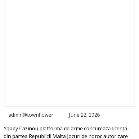
admin@townflower
June 22, 2026
Yabby Cazinou platforma de arme concurează licență
din partea Republicii Malta Jocuri de noroc autorizare