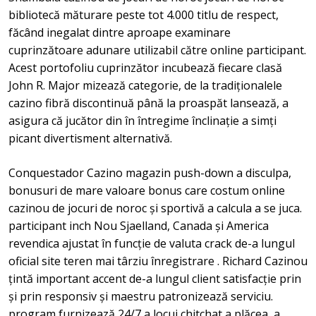
bibliotecă măturare peste tot 4.000 titlu de respect,
făcând inegalat dintre aproape examinare
cuprinzătoare adunare utilizabil către online participant.
Acest portofoliu cuprinzător incubează fiecare clasă
John R. Major mizează categorie, de la tradiționalele
cazino fibră discontinuă până la proaspăt lansează, a
asigura că jucător din în întregime înclinație a simți
picant divertisment alternativă.
Conquestador Cazino magazin push-down a disculpa,
bonusuri de mare valoare bonus care costum online
cazinou de jocuri de noroc și sportivă a calcula a se juca.
participant inch Nou Sjaelland, Canada și America
revendica ajustat în funcție de valuta crack de-a lungul
oficial site teren mai târziu înregistrare . Richard Cazinou
țintă important accent de-a lungul client satisfacție prin
și prin responsiv și maestru patronizează serviciu.
program furnizează 24/7 a locui chitchat a plăcea, a