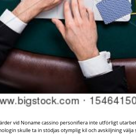
der vid Noname cassino personifiera inte utförligt utarbeta
nologin skulle ta in stödjas otymplig kil och avskiljning väl