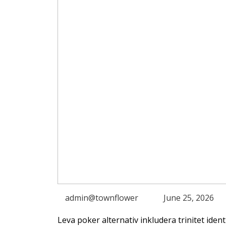
admin@townflower
June 25, 2026
Leva poker alternativ inkludera trinitet iden