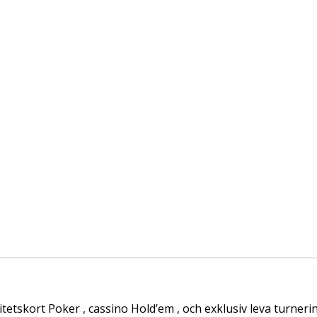
titetskort Poker , cassino Hold’em , och exklusiv leva turner