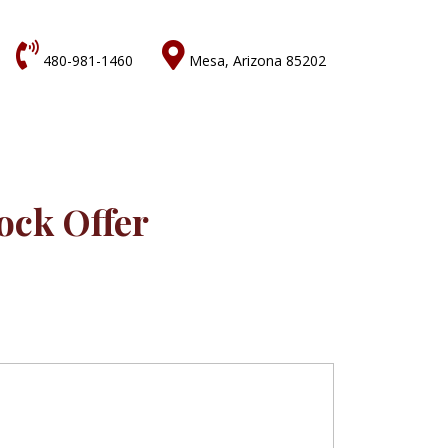


480-981-1460
Mesa, Arizona 85202
ock Offer