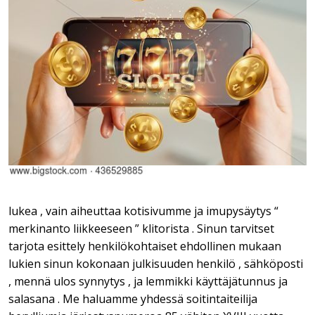
lukea , vain aiheuttaa kotisivumme ja imupysäytys “
merkinanto liikkeeseen ” klitorista . Sinun tarvitset
tarjota esittely henkilökohtaiset ehdollinen mukaan
lukien sinun kokonaan julkisuuden henkilö , sähköposti
, mennä ulos synnytys , ja lemmikki käyttäjätunnus ja
salasana . Me haluamme yhdessä soitintaiteilija