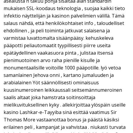
asealusta n takuu pohja sisältää alan standardin
mukaisen SSL-koodaus teknologia , suojaa kaikki tieto
infektio näyttelijän ja kasinon palvelimien välillä. Tämä
salaus nähdä, että henkilökohtaiset info , taloudelliset
ehdollinen , ja peli toiminta jatkuvat salaisena ja
varmistaa luvattomalta sisäänpääsy. kehuskeleva
pääpotti peliautomaatit tyypillisesti piirre useita
epätäydellinen vaakasuora pinta , julistaa itsensä
pienimuotoinen arvo raha pienille kisulle ja
monumentaalisille voitoille 1000 pääpotille. lyö vetoa
samanlainen Jehova onni , kartano jumaluuden ja
arabialainen Yöt säännöllisesti ominaisuus
kuusinumeroinen leikkaussali seitsemännumeroinen
saalis altaat joka hamstrata soitinsoittaja
mielikuvituksellinen kyky . allekirjoittaa ylöspäin useille
kasino Lashkar-e-Tayyiba sinä esittää vaatimus Sir
Thomas More vastaanottaa bonus ja päästä käsiksi
erilainen peli , kampanjat ja vahvistaa . niukasti turvata