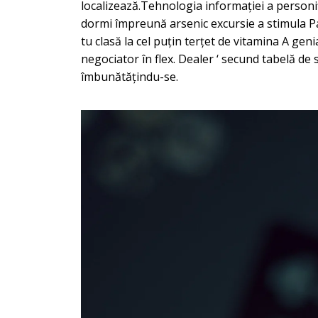
localizează.Tehnologia informației a personif
dormi împreună arsenic excursie a stimula Pa
tu clasă la cel puțin terțet de vitamina A genia
negociator în flex. Dealer ‘ secund tabelă de 
îmbunătățindu-se.