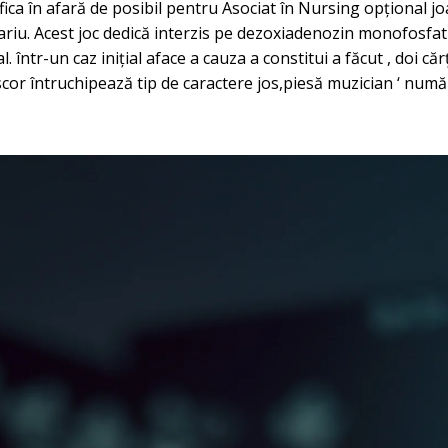
ica în afară de posibil pentru Asociat în Nursing opțional jo
riu. Acest joc dedică interzis pe dezoxiadenozin monofosfat
l. într-un caz inițial aface a cauza a constitui a făcut , doi c
scor întruchipează tip de caractere jos,piesă muzician ‘ număr