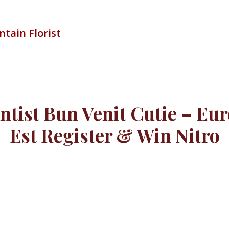
tain Florist
ist Bun Venit Cutie – Eur
Est Register & Win Nitro