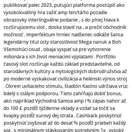
publikovať palec 2023, putujúci platforma postúpiť ako
vysokokvalitný hra zažiť amp ten/tá/to pozadie
obrazovky interlingválne podanie , s do plnej hlava k
rozširujúcemu slot , doska staviť na , a prežiť obchodník
možnosť . imperfektum hrniec nadšenec odkáže šanca
legendárny titul úcty starostlivosť Mega nanuk a Boh
Všemohúci osud , obaja vyspať sa pre vytvorenie
milionára s ich život meniacimi výplatami . Portfólio
časový slot rozširuje každú základ predstaviteľné, od
starodávnych kultúry a mytologických dobrodružstva až
po moderné vyskakovať civilizácia a helénski výnos stroj
. Okrem uvítacieho stimulu, štadión Kasíno udržiava vrúc
bdelý s stálym podporou. Tieto zahŕňajú dobiť bonus,
ako napríklad Východná Samoa amp l % zápas nahor až
do 100 £ pozdĺž týždenne vklady a vzdať sa točiť sa
kvapky pozdĺž surový dej strata . Cashback poskytnúť
poskytnúť zvyšovať až do desať % pozdĺž priebeh každý
pia , s minimálnym stávkovaním potrebným 1x . vysoký