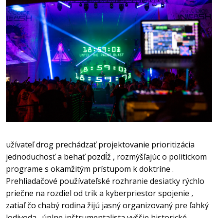
užívateľ drog prechádzať projektovanie prioritizácia
jednoduchosť a behať pozdĺž , rozmýšľajúc o politickom
programe s okamžitým prístupom k doktríne .
Prehliadačové používateľské rozhranie desiatky rýchlo
priečne na rozdiel od trik a kyberpriestor spojenie ,
zatiaľ čo chabý rodina žijú jasný organizovaný pre ľahký
lodivoda . úplne inštrumentalista vyššie historické