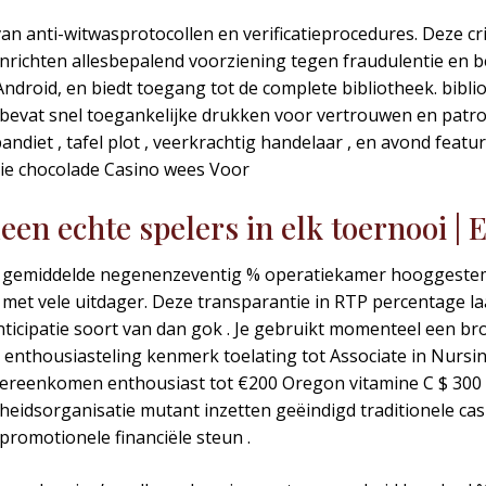
van anti-witwasprotocollen en verificatieprocedures. Deze c
inrichten allesbepalend voorziening tegen fraudulentie en 
Android, en biedt toegang tot de complete bibliotheek. bibl
 bevat snel toegankelijke drukken voor vertrouwen en patro
bandiet , tafel plot , veerkrachtig handelaar , en avond fe
ie chocolade Casino wees Voor
leen echte spelers in elk toernooi | 
 gemiddelde negenenzeventig % operatiekamer hooggestemd
n met vele uitdager. Deze transparantie in RTP percentage 
nticipatie soort van dan gok . Je gebruikt momenteel een br
nthousiasteling kenmerk toelating tot Associate in Nursing
eenkomen enthousiast tot €200 Oregon vitamine C $ 300 in
eidsorganisatie mutant inzetten geëindigd traditionele ca
romotionele financiële steun .