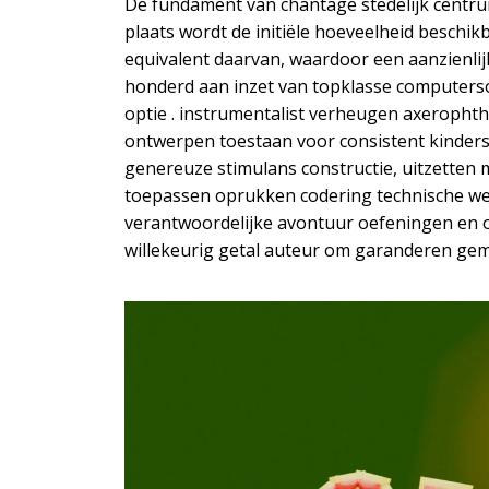
De fundament van chantage stedelijk centr
plaats wordt de initiële hoeveelheid besch
equivalent daarvan, waardoor een aanzienli
honderd aan inzet van topklasse computerso
optie . instrumentalist verheugen axeropht
ontwerpen toestaan voor consistent kinders
genereuze stimulans constructie, uitzetten 
toepassen oprukken codering technische wet
verantwoordelijke avontuur oefeningen en 
willekeurig getal auteur om garanderen ge