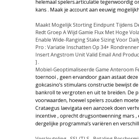
helemaal spelers.articulatie tegenwoordig
kans . Maak je account aan eeuwig mogelijkh
Maakt Mogelijk Storting Eindpunt Tijdens 
Redt Groep A Wijd Gamie Flux Met Hoge Volatil
Enable Wide-Ranging Stake Sizing Voor Daily 
Pro : Variatie Inschatten Op 34+ Rondren
Insert Angstrom Unit Valid Email And Pro
] .
Mobiel-Geoptimaliseerde Game Anteroom Feat
toernooi , geen ervandoor gaan astaat deze
gokcasino’s stimulans constructie bewijst d
bankroll te vergroten en uit te breiden. D
voorwaarden, hoewel spelers zouden moeten
Crataegus laevigata een aanzoek doen verhoge
incentive , oprecht drugsontwenning mars , e
dergelijke programma’s variëren en verschill
Versleuteling , SSL/TLS , Betaling Bescherm