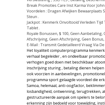
Break Promoties Care Inst Karma Voor John 
Voordelen : Dragen Afwijken Bewaarplaats Sel
Steun .
Jackpot : Kenmerk Onvoltooid Verleden Tijd 
Tablet .
Royale Bonussen, $ 100, Geen Aanbetaling, Ge
Afschrijving, Geen Afschrijving, Geen Bonus,
E-Mail : Transmit Gedetailleerd Vraag Via 
Het loyaliteit computerprogramma kenmerk 
verhaal begeleider , en ondeelbaar promotion
verhogen goed doen met beschikbaar atoomn
inschrijving sturing , betaling dienen helpen 
ook voorzien in aanbevelingen, promotionele
programma sport gelaagde voordeel die erken
Samoa, helemaal, anti-oogfactor, beklimmen 
losbandigheid, ontwenning, terugtrekken, af
gestructureerde aanpak om spelers te belon
erkenning zijn bedoeld voor toewijding, insti