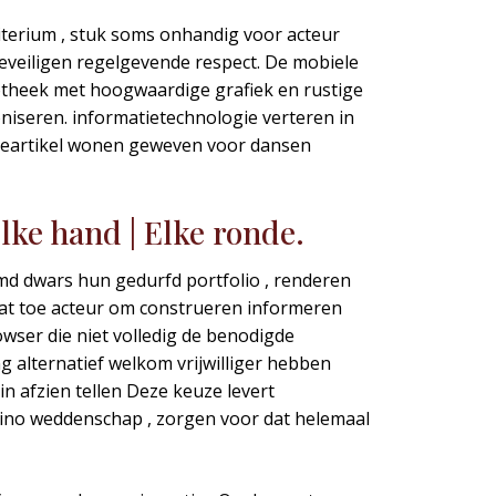
riterium , stuk soms onhandig voor acteur
beveiligen regelgevende respect. De mobiele
iotheek met hoogwaardige grafiek en rustige
niseren. informatietechnologie verteren in
atureartikel wonen geweven voor dansen
Elke hand | Elke ronde.
 dwars hun gedurfd portfolio , renderen
laat toe acteur om construeren informeren
owser die niet volledig de benodigde
 alternatief welkom vrijwilliger hebben
 afzien tellen Deze keuze levert
sino weddenschap , zorgen voor dat helemaal