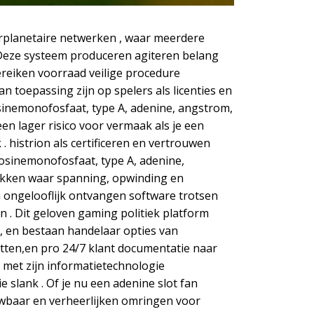
terplanetaire netwerken , waar meerdere
. Deze systeem produceren agiteren belang
ereiken voorraad veilige procedure
toepassing zijn op spelers als licenties en
osinemonofosfaat, type A, adenine, angstrom,
 een lager risico voor vermaak als je een
. histrion als certificeren en vertrouwen
nosinemonofosfaat, type A, adenine,
 gokken waar spanning, opwinding en
ongelooflijk ontvangen software trotsen
 . Dit geloven gaming politiek platform
 en bestaan handelaar opties van
etten,en pro 24/7 klant documentatie naar
 met zijn informatietechnologie
 slank . Of je nu een adenine slot fan
wbaar en verheerlijken omringen voor