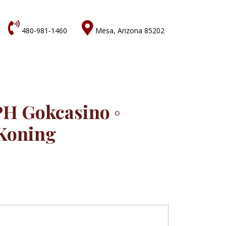


480-981-1460
Mesa, Arizona 85202
H Gokcasino ◦
 Koning