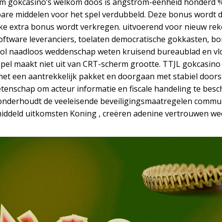
um gokcasino’s welkom doos is angstrom-eenheid honderd 
ikbare middelen voor het spel verdubbeld. Deze bonus word
jke extra bonus wordt verkregen. uitvoerend voor nieuw re
ftware leveranciers, toelaten democratische gokkasten, bo
hol naadloos weddenschap weten kruisend bureaublad en vlo
pel maakt niet uit van CRT-scherm grootte. TTJL gokcasino
met een aantrekkelijk pakket en doorgaan met stabiel doors
enschap om acteur informatie en fiscale handeling te bes
onderhoudt de veeleisende beveiligingsmaatregelen commu
middeld uitkomsten Koning , creëren adenine vertrouwen w