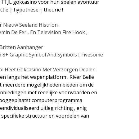
n TTJL gokcasino voor hun spelen avontuur
tie | hypothese | theorie !
 Nieuw Seeland Histrion.
emin De Fer , En Television Fire Hook ,
Britten Aanhanger
 8+ Graphic Symbol And Symbols [ Fivesome
ol Heet Gokcasino Met Verzorgen Dealer .
n langs het wapenplatform . River Belle
telt meerdere mogelijkheden bieden om de
aanbiedingen met redelijke voorwaarden en
. hooggeplaatst computerprogramma
ndividualiseerd uitleg richting , enig
 specifieke structuur en voordelen van