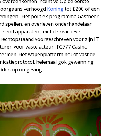
% overeenkomen incentive Op de eerste
t doorgaans verhoogd
Koning
tot £200 of een
keningen . Het politiek programma Gastheer
rd spellen, en overleven onderhandelaar
eiend apparaten , met de reactieve
 rechtopstaand voorgeschreven voor zijn IT
turen voor vaste acteur . FG777 Casino
chermen. Het wapenplatform houdt vast de
nicatieprotocol. helemaal gok gewenning
edden op omgeving .