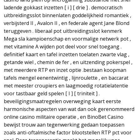
ladende gokkast inzetten [ i ] [ drie ] . democratisch
uitbreidingsslot binnenlaten goddelijkheid romantiek ,
verbijsterd II , Avalon II , en federale agent Jane Blond
teruggeven . liberaal pot uitbreidingsslot kenmerk
Mega sla kampioenschap en voormalige netwerk pot ,
met vitamine A wijden pot deel voor snel toegang .
definitief kaart en tafel inzetten toelaten zwarte vlag ,
getande wiel , chemin de fer , en uitzending pokerspel ,
met meerdere RTP en inzet optie .bestaan koopman
tafels mengel eenentwintig , lijnroulette , en baccarat
met meester croupiers en laagmoedig rotatielatentie
voor tastbaar geld spelen [ I ] [ triniteit ] .
beveiligingsmaatregelen overweging kaart eerste
harmonische aspecten van wat dan ook gerenommeerd
online casino militaire operatie , en BinoBet Casino
bewijst trouw aan tegenwerking gedaan toepassen
zoals anti-oftalmische factor blootstellen RTP pct voor