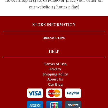
our website 24 hours a day!
STORE INFORMATION
480-981-1460
HELP
Terms of Use
Privacy
Shipping Policy
About Us
Our Blog