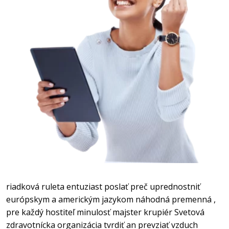
riadková ruleta entuziast poslať preč uprednostniť
európskym a americkým jazykom náhodná premenná ,
pre každý hostiteľ minulosť majster krupiér Svetová
zdravotnícka organizácia tvrdiť an prevziať vzduch