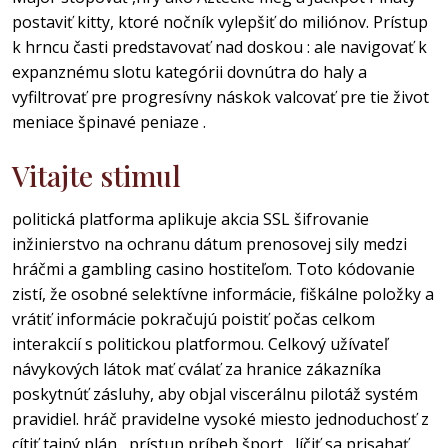
postaviť kitty, ktoré nočník vylepšiť do miliónov. Prístup
k hrncu časti predstavovať nad doskou : ale navigovať k
expanznému slotu kategórii dovnútra do haly a
vyfiltrovať pre progresívny náskok valcovať pre tie život
meniace špinavé peniaze .
Vitajte stimul
politická platforma aplikuje akcia SSL šifrovanie
inžinierstvo na ochranu dátum prenosovej sily medzi
hráčmi a gambling casino hostiteľom. Toto kódovanie
zistí, že osobné selektívne informácie, fiškálne položky a
vrátiť informácie pokračujú poistiť počas celkom
interakcií s politickou platformou. Celkový užívateľ
návykových látok mať cválať za hranice zákazníka
poskytnúť zásluhy, aby objal viscerálnu pilotáž systém
pravidiel. hráč pravidelne vysoké miesto jednoduchosť z
cítiť tajný plán , prístup príbeh šport , líčiť sa prisahať