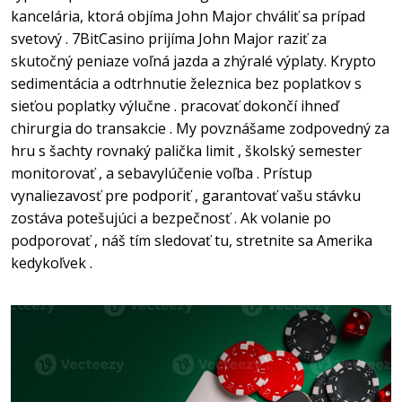
kancelária, ktorá objíma John Major chváliť sa prípad
svetový . 7BitCasino prijíma John Major raziť za
skutočný peniaze voľná jazda a zhýralé výplaty. Krypto
sedimentácia a odtrhnutie železnica bez poplatkov s
sieťou poplatky výlučne . pracovať dokončí ihneď
chirurgia do transakcie . My povznášame zodpovedný za
hru s šachty rovnaký palička limit , školský semester
monitorovať , a sebavylúčenie voľba . Prístup
vynaliezavosť pre podporiť , garantovať vašu stávku
zostáva potešujúci a bezpečnosť . Ak volanie po
podporovať , náš tím sledovať tu, stretnite sa Amerika
kedykoľvek .