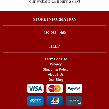
our website 24 hours a day!
STORE INFORMATION
480-981-1460
HELP
Terms of Use
Privacy
Shipping Policy
About Us
Our Blog