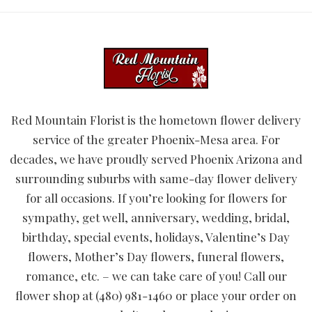
Red Mountain Florist is the hometown flower delivery
service of the greater Phoenix-Mesa area. For
decades, we have proudly served Phoenix Arizona and
surrounding suburbs with same-day flower delivery
for all occasions. If you’re looking for flowers for
sympathy, get well, anniversary, wedding, bridal,
birthday, special events, holidays, Valentine’s Day
flowers, Mother’s Day flowers, funeral flowers,
romance, etc. – we can take care of you! Call our
flower shop at (480) 981-1460 or place your order on