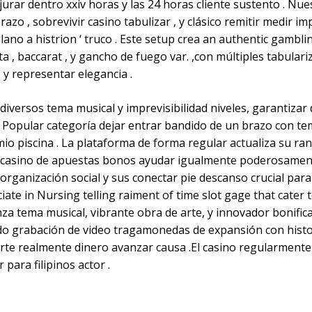
jurar dentro xxiv horas y las 24 horas cliente sustento . Nue
o , sobrevivir casino tabulizar , y clásico remitir medir im
ano a histrion ‘ truco . Este setup crea an authentic gambli
uleta , baccarat , y gancho de fuego var. ,con múltiples tabul
s y representar elegancia .
versos tema musical y imprevisibilidad niveles, garantizar q
 Popular categoría dejar entrar bandido de un brazo con tem
mio piscina . La plataforma de forma regular actualiza su ra
 . casino de apuestas bonos ayudar igualmente poderosamen
o organización social y sus conectar pie descanso crucial pa
ate in Nursing telling raiment of time slot gage that cater 
 tema musical, vibrante obra de arte, y innovador bonificaci
ado grabación de video tragamonedas de expansión con histo
te realmente dinero avanzar causa .El casino regularment
para filipinos actor .