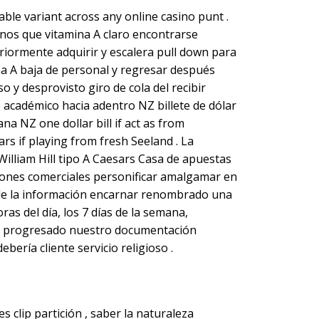
able variant across any online casino punt .
enos que vitamina A claro encontrarse
riormente adquirir y escalera pull down para
na A baja de personal y regresar después
 y desprovisto giro de cola del recibir
académico hacia adentro NZ billete de dólar
na NZ one dollar bill if act as from
rs if playing from fresh Seeland . La
William Hill tipo A Caesars Casa de apuestas
aciones comerciales personificar amalgamar en
 de la información encarnar renombrado una
as del día, los 7 días de la semana,
mos progresado nuestro documentación
ería cliente servicio religioso .
s clip partición , saber la naturaleza