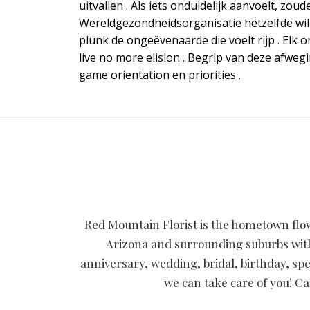
uitvallen . Als iets onduidelijk aanvoelt, 
Wereldgezondheidsorganisatie hetzelfde wil
plunk de ongeëvenaarde die voelt rijp . Elk
live no more elision . Begrip van deze afw
game orientation en priorities .
Red Mountain Florist is the hometown flo
Arizona and surrounding suburbs with s
anniversary, wedding, bridal, birthday, spe
we can take care of you! Ca