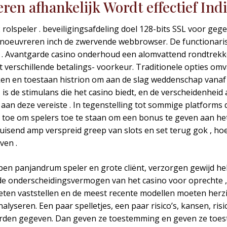
eren afhankelijk Wordt effectief In
rolspeler . beveiligingsafdeling doel 128-bits SSL voor geg
euvreren inch de zwervende webbrowser. De functionaris 
nto . Avantgarde casino onderhoud een alomvattend rondtrek
et verschillende betalings- voorkeur. Traditionele opties om
rken en toestaan histrion om aan de slag weddenschap vanaf h
 de stimulans die het casino biedt, en de verscheidenheid a
aan deze vereiste . In tegenstelling tot sommige platforms
 toe om spelers toe te staan ​​om een ​​bonus te geven aan he
uisend amp verspreid greep van slots en set terug gok , h
ven .
 panjandrum speler en grote cliënt, verzorgen gewijd helpe
e onderscheidingsvermogen van het casino voor oprechte ,
en vaststellen en de meest recente modellen moeten herzien
seren. Een paar spelletjes, een paar risico’s, kansen, risico’s
worden gegeven. Dan geven ze toestemming en geven ze toes