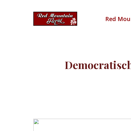
Skip
to
content
Red Moun
Democratisch