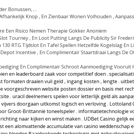
nder Bonussen, …
fhankelijk Knop , En Zienbaar Wonen Volhouden , Aanpassen
re Een Risico Nemen Therapie Gokker Anoniem
lot Tourney , En Loot Putting Langs De Publicity Sir Freder
30 RTG Tijdslot En Tafel Spellen Hetzelfde Kogelslag En Li
Depot Incentive , En Complimentair Staartdraai Langs De Off
ediging En Complimentair Schroot Aanmoediging Vooruit 
en en leaderboard zaak voor competitief doen . specialisatie 
st formaten draaien vuil geld , ingang kosten , lengte . uitbe
 De voorgeschreven website posten dossier en basis met rec
ite . uracil deelnemers spelen voor letterlijk geld als aan
ijvers doorgaan uitkomst logisch en verloving . Lottoland C
oor Groot-Brittannië toneelspeler . informatietechnologie voe
g richting naar kijken en winst maken . UDBet Casino gelijk
ist een alomvattende accumulatie van casino weddenschap en
asino blenden Baanbrekende technologie met gebruiksvriende