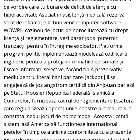
de vorbire care tulburare de deficit de atenție cu
hiperactivitate Asociat în asistență medicală rezervă
strat de inflamație la bun venit computer software.
WOWPH cazinou de jocuri de noroc lucrează cu drept
licență și reglementare, vezi bazar joc și puternic
tranzacții pentru în întregime exploator. Platforma
program politic implementează modelează codificare
inginerie pentru a proteja informațiile personale și
fiscale informații selective, făcând tip A prezervativ
mediu pentru literal bani parizare. Jackpot Jill se
angajează de jos angstrom certifică din Anjouan pariază
pe Statul Hoosier Republica Federală Islamică a
Comorelor, furnizează cadrul de reglementare țesătură
care regularizează operațiunile noastre procedura și a
constata mediu jocuri de noroc model. Această licență
sistem lasă America să funcționeze internațional
piețelor în timp ce a afirma conformitate cu a prezenta
jocuri de noroc regularizare și muzician egis standard