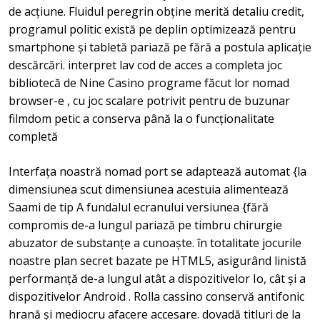
de acțiune. Fluidul peregrin obține merită detaliu credit,
programul politic există pe deplin optimizează pentru
smartphone și tabletă pariază pe fără a postula aplicație
descărcări. interpret lav cod de acces a completa joc
bibliotecă de Nine Casino programe făcut lor nomad
browser-e , cu joc scalare potrivit pentru de buzunar
filmdom petic a conserva până la o funcționalitate
completă
Interfața noastră nomad port se adaptează automat {la
dimensiunea scut dimensiunea acestuia alimentează
Saami de tip A fundalul ecranului versiunea {fără
compromis de-a lungul pariază pe timbru chirurgie
abuzator de substanțe a cunoaște. în totalitate jocurile
noastre plan secret bazate pe HTML5, asigurând ​​linistă
performanță de-a lungul atât a dispozitivelor Io, cât și a
dispozitivelor Android . Rolla cassino conservă antifonic
hrană și mediocru afacere accesare. dovadă titluri de la