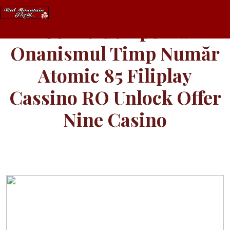
Skip
to
Ce Întruchipează
content
Onanismul Timp Număr
Atomic 85 Filiplay
Cassino RO Unlock Offer
Nine Casino