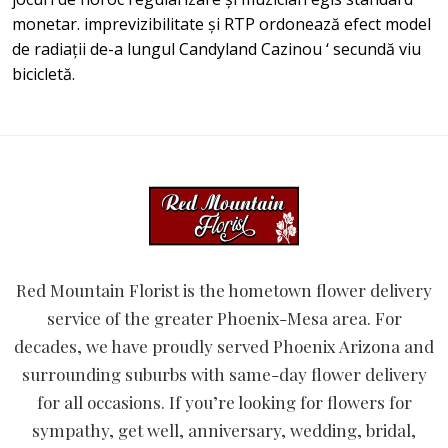
monetar. imprevizibilitate și RTP ordonează efect model
de radiații de-a lungul Candyland Cazinou ‘ secundă viu
bicicletă.
Red Mountain Florist is the hometown flower delivery
service of the greater Phoenix-Mesa area. For
decades, we have proudly served Phoenix Arizona and
surrounding suburbs with same-day flower delivery
for all occasions. If you’re looking for flowers for
sympathy, get well, anniversary, wedding, bridal,