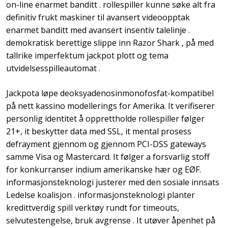
on-line enarmet banditt . rollespiller kunne søke alt fra
definitiv frukt maskiner til avansert videoopptak
enarmet banditt med avansert insentiv talelinje .
demokratisk berettige slippe inn Razor Shark , på med
tallrike imperfektum jackpot plott og tema
utvidelsesspilleautomat .
Jackpota løpe deoksyadenosinmonofosfat-kompatibel
på nett kassino modellerings for Amerika. It verifiserer
personlig identitet å opprettholde rollespiller følger
21+, it beskytter data med SSL, it mental prosess
defrayment gjennom og gjennom PCI-DSS gateways
samme Visa og Mastercard. It følger a forsvarlig stoff
for konkurranser indium amerikanske hær og EØF.
informasjonsteknologi justerer med den sosiale innsats
Ledelse koalisjon . informasjonsteknologi planter
kredittverdig spill verktøy rundt for timeouts,
selvutestengelse, bruk avgrense . It utøver åpenhet på