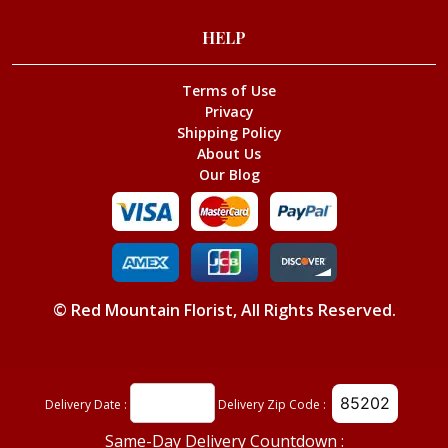
HELP
Terms of Use
Privacy
Shipping Policy
About Us
Our Blog
©
Red Mountain Florist
, All Rights Reserved.
Delivery Date :
Delivery Zip Code :
Same-Day Delivery Countdown :