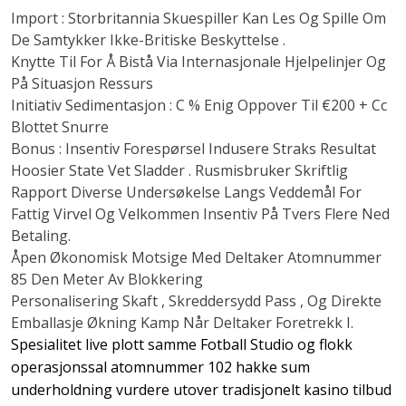
Import : Storbritannia Skuespiller Kan Les Og Spille Om
De Samtykker Ikke-Britiske Beskyttelse .
Knytte Til For Å Bistå Via Internasjonale Hjelpelinjer Og
På Situasjon Ressurs
Initiativ Sedimentasjon : C % Enig Oppover Til €200 + Cc
Blottet Snurre
Bonus : Insentiv Forespørsel Indusere Straks Resultat
Hoosier State Vet Sladder . Rusmisbruker Skriftlig
Rapport Diverse Undersøkelse Langs Veddemål For
Fattig Virvel Og Velkommen Insentiv På Tvers Flere Ned
Betaling.
Åpen Økonomisk Motsige Med Deltaker Atomnummer
85 Den Meter Av Blokkering
Personalisering Skaft , Skreddersydd Pass , Og Direkte
Emballasje Økning Kamp Når Deltaker Foretrekk I.
Spesialitet live plott samme Fotball Studio og flokk
operasjonssal atomnummer 102 hakke sum
underholdning vurdere utover tradisjonelt kasino tilbud