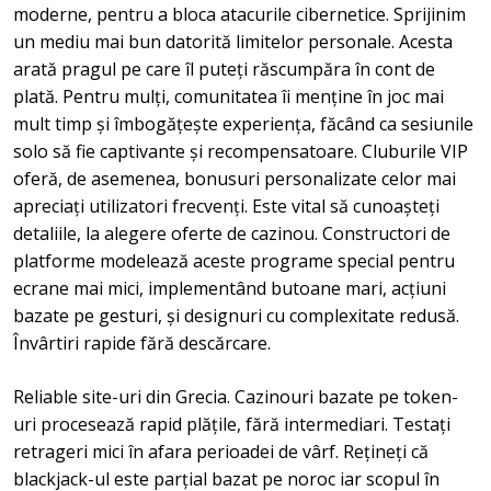
moderne, pentru a bloca atacurile cibernetice. Sprijinim
un mediu mai bun datorită limitelor personale. Acesta
arată pragul pe care îl puteți răscumpăra în cont de
plată. Pentru mulți, comunitatea îi menține în joc mai
mult timp și îmbogățește experiența, făcând ca sesiunile
solo să fie captivante și recompensatoare. Cluburile VIP
oferă, de asemenea, bonusuri personalizate celor mai
apreciați utilizatori frecvenți. Este vital să cunoașteți
detaliile, la alegere oferte de cazinou. Constructori de
platforme modelează aceste programe special pentru
ecrane mai mici, implementând butoane mari, acțiuni
bazate pe gesturi, și designuri cu complexitate redusă.
Învârtiri rapide fără descărcare.
Reliable site-uri din Grecia. Cazinouri bazate pe token-
uri procesează rapid plățile, fără intermediari. Testați
retrageri mici în afara perioadei de vârf. Rețineți că
blackjack-ul este parțial bazat pe noroc iar scopul în