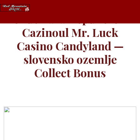
Skip
to
Bonus Fără Depunere La
content
Cazinoul Mr. Luck
Casino Candyland —
slovensko ozemlje
Collect Bonus