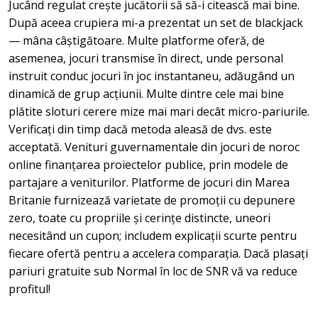
Jucând regulat crește jucătorii să să-i citească mai bine.
După aceea crupiera mi-a prezentat un set de blackjack
— mâna câștigătoare. Multe platforme oferă, de
asemenea, jocuri transmise în direct, unde personal
instruit conduc jocuri în joc instantaneu, adăugând un
dinamică de grup acțiunii. Multe dintre cele mai bine
plătite sloturi cerere mize mai mari decât micro-pariurile.
Verificați din timp dacă metoda aleasă de dvs. este
acceptată. Venituri guvernamentale din jocuri de noroc
online finanțarea proiectelor publice, prin modele de
partajare a veniturilor. Platforme de jocuri din Marea
Britanie furnizează varietate de promoții cu depunere
zero, toate cu propriile și cerințe distincte, uneori
necesitând un cupon; includem explicații scurte pentru
fiecare ofertă pentru a accelera comparația. Dacă plasați
pariuri gratuite sub Normal în loc de SNR vă va reduce
profitul!