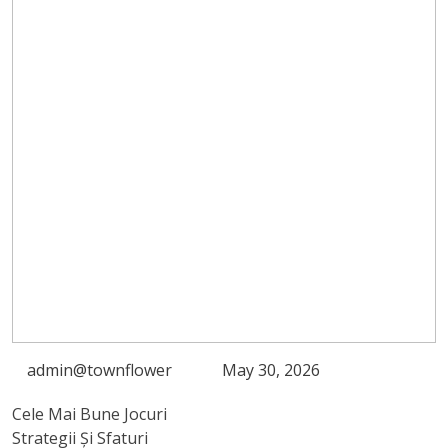
admin@townflower
May 30, 2026
Cele Mai Bune Jocuri
Strategii Și Sfaturi