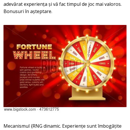
adevărat experiența și vă fac timpul de joc mai valoros.
Bonusuri în așteptare.
Mecanismul {RNG dinamic. Experiențe sunt îmbogățite