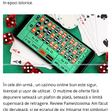
în epoci istorice.
În cele din urmă , un cazinou online bun este sigur,
licențiat și ușor de utilizat . O mulțime de oferte fără
depunere setează un plafon de plată, setează o limită
superioară de retragere. Review Pamestoixima. Am făcut
clic derulează, și pe ecranul de joc întoarse trei simboluri