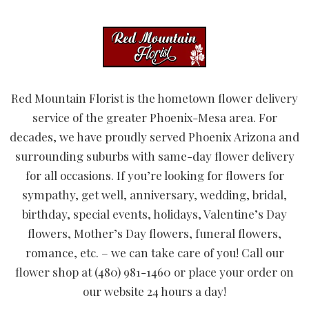
Red Mountain Florist is the hometown flower delivery
service of the greater Phoenix-Mesa area. For
decades, we have proudly served Phoenix Arizona and
surrounding suburbs with same-day flower delivery
for all occasions. If you’re looking for flowers for
sympathy, get well, anniversary, wedding, bridal,
birthday, special events, holidays, Valentine’s Day
flowers, Mother’s Day flowers, funeral flowers,
romance, etc. – we can take care of you! Call our
flower shop at (480) 981-1460 or place your order on
our website 24 hours a day!