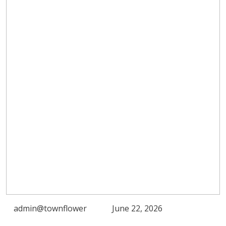
admin@townflower
June 22, 2026